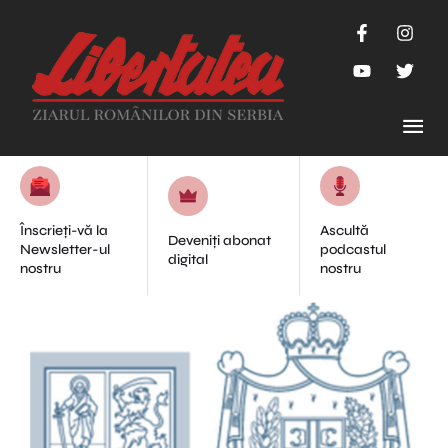
Înscrieți-vă la
Ascultă
Deveniți abonat
Newsletter-ul
podcastul
digital
nostru
nostru