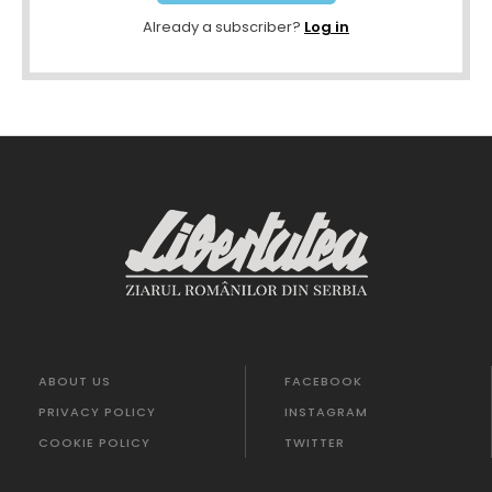
Already a subscriber?
Log in
ABOUT US
FACEBOOK
PRIVACY POLICY
INSTAGRAM
COOKIE POLICY
TWITTER