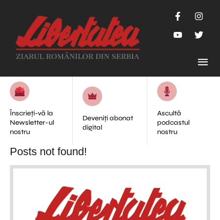
Înscrieți-vă la
Ascultă
Deveniți abonat
Newsletter-ul
podcastul
digital
nostru
nostru
Posts not found!