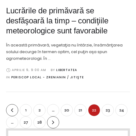
Lucrările de primăvară se
desfăşoară la timp – condiţiile
meteorologice sunt favorabile
În această primăvară, vegetaţia nu întârzie, însămânţarea
solului decurge în termen optim, cel puţin aşa spun
agrometeorologii. În …
APRILIE 9
,
9:00 AM
BY 
LIBERTATEA
IN 
PERISCOP LOCAL - ZRENIANIN / JITIŞTE
1
2
…
20
21
22
23
24
…
27
28