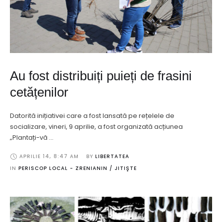
Au fost distribuiți puieți de frasini
cetățenilor
Datorită inițiativei care a fost lansată pe rețelele de
socializare, vineri, 9 aprilie, a fost organizată acțiunea
„Plantați-vă …
APRILIE 14
,
8:47 AM
BY 
LIBERTATEA
IN 
PERISCOP LOCAL - ZRENIANIN / JITIŞTE