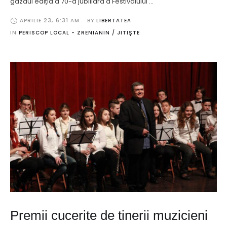
găzdui ediția a 70-a jubiliară a Festivalului …
APRILIE 23
,
6:31 AM
BY 
LIBERTATEA
IN 
PERISCOP LOCAL - ZRENIANIN / JITIŞTE
Premii cucerite de tinerii muzicieni