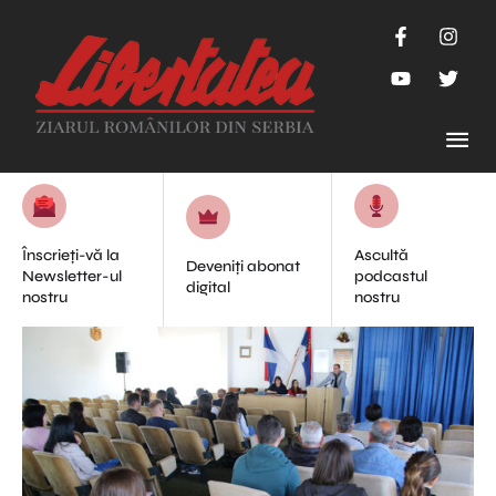
Înscrieți-vă la
Ascultă
Deveniți abonat
Newsletter-ul
podcastul
digital
nostru
nostru