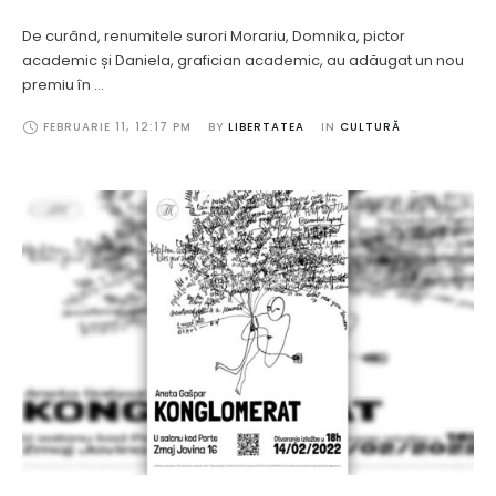
De curând, renumitele surori Morariu, Domnika, pictor
academic și Daniela, grafician academic, au adăugat un nou
premiu în …
FEBRUARIE 11
,
12:17 PM
BY 
LIBERTATEA
IN 
CULTURĂ