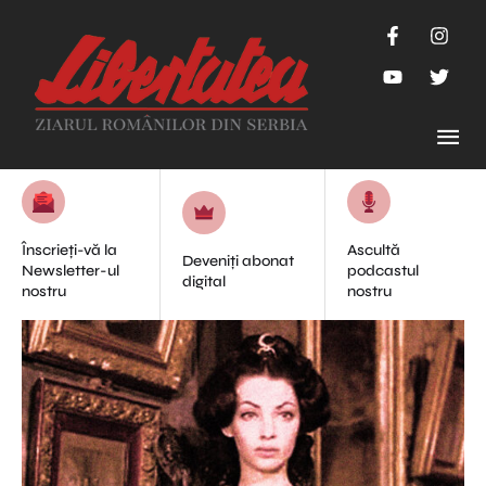
Înscrieți-vă la
Ascultă
Deveniți abonat
Newsletter-ul
podcastul
digital
nostru
nostru