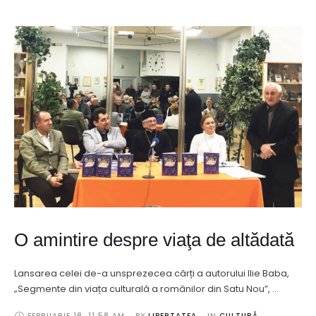
O amintire despre viaţa de altădată
Lansarea celei de-a unsprezecea cărți a autorului Ilie Baba,
„Segmente din viața culturală a românilor din Satu Nou”, …
FEBRUARIE 18
,
11:58 AM
BY 
LIBERTATEA
IN 
CULTURĂ