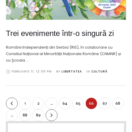
Trei evenimente într-o singură zi
Românii Independenți din Serbia (RIS), în colaborare cu
Consiliul Național al Minorității Naționale Române (CNMNR) și
cu Şcoala …
FEBRUARIE 11
,
12:09 PM
BY 
LIBERTATEA
IN 
CULTURĂ
1
2
…
64
65
66
67
68
…
88
89