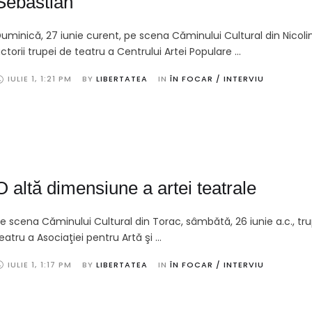
Sebastian
uminică, 27 iunie curent, pe scena Căminului Cultural din Nicolin
ctorii trupei de teatru a Centrului Artei Populare …
IULIE 1
,
1:21 PM
BY 
LIBERTATEA
IN 
ÎN FOCAR / INTERVIU
O altă dimensiune a artei teatrale
e scena Căminului Cultural din Torac, sâmbătă, 26 iunie a.c., tr
eatru a Asociaţiei pentru Artă şi …
IULIE 1
,
1:17 PM
BY 
LIBERTATEA
IN 
ÎN FOCAR / INTERVIU