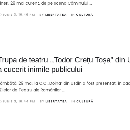
ineri, 28 mai curent, de pe scena Căminului …
IUNIE 3
,
10:46 PM
BY 
LIBERTATEA
IN 
CULTURĂ
Trupa de teatru ,,Todor Crețu Toșa” din 
a cucerit inimile publicului
âmbătă, 29 mai, la C.C ,,Doina” din Uzdin a fost prezentat, în cad
,Zilelor de Teatru ale Românilor …
IUNIE 3
,
10:44 PM
BY 
LIBERTATEA
IN 
CULTURĂ