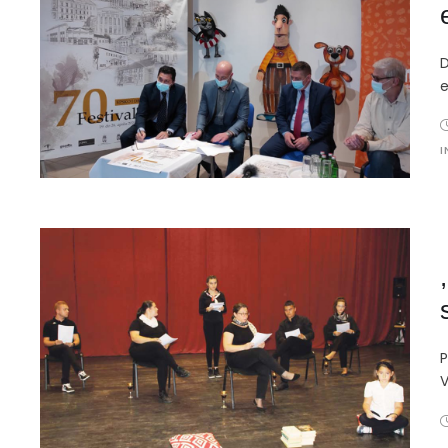
D
e
I
P
V