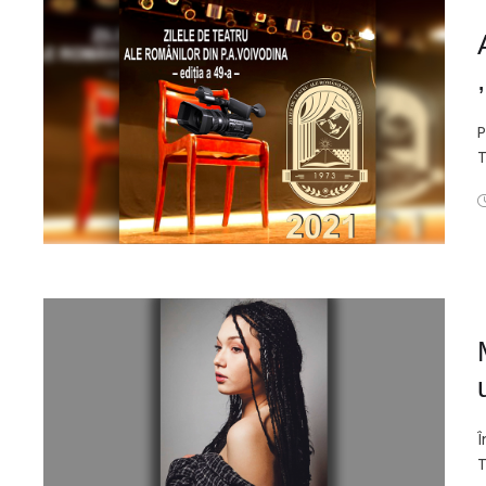
P
T
Î
T