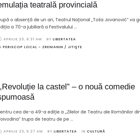
emulația teatrală provincială
upă o absență de un an, Teatrul Național „Toša Jovanović” va g
diția a 70-a jubiliară a Festivalului …
APRILIE 23
,
6:31 AM
BY 
LIBERTATEA
N 
PERISCOP LOCAL - ZRENIANIN / JITIŞTE
,,Revoluție la castel” – o nouă comedie
spumoasă
entru cea de-a 49-a ediție a ,,Zilelor de Teatru ale Românilor di
oivodina” trupa de teatru de pe …
APRILIE 23
,
5:27 AM
BY 
LIBERTATEA
IN 
CULTURĂ