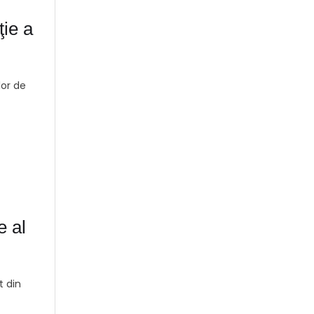
ţie a
lor de
 al
t din