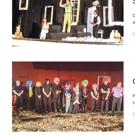
D
a
P
t