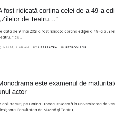
A fost ridicată cortina celei de-a 49-a edi
,,Zilelor de Teatru…”
e data de 9 mai 2021 a fost ridicată cortina ediţiei a 49-a a ,,Zile
eatru…” cu …
MAI 14
,
7:40 AM
BY 
LIBERTATEA
IN 
RETROVIZOR
Monodrama este examenul de maturitate
unui actor
n anii trecuți, pe Corina Trocea, studentă la Universitatea de Ves
imișoara, Facultatea de Muzică și Teatru, …