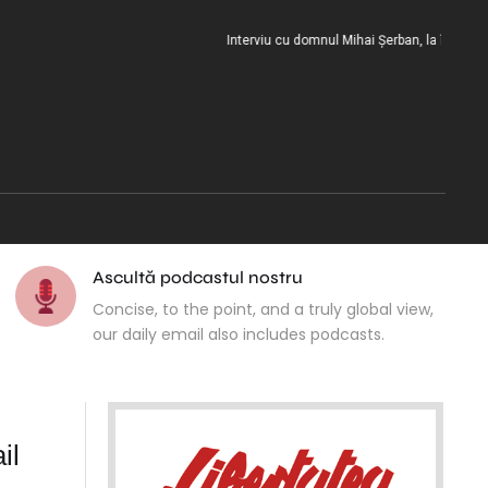
Interviu cu domnul Mihai Șerban, la încheierea mis
Ascultă podcastul nostru
Concise, to the point, and a truly global view,
our daily email also includes podcasts.
il