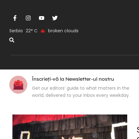
Serbia
22
broken clouds
Înscrieți-vă la Newsletter-ul nostru
Get our editors’ guide to what matters in the
world, delivered to your inbox every weekday.