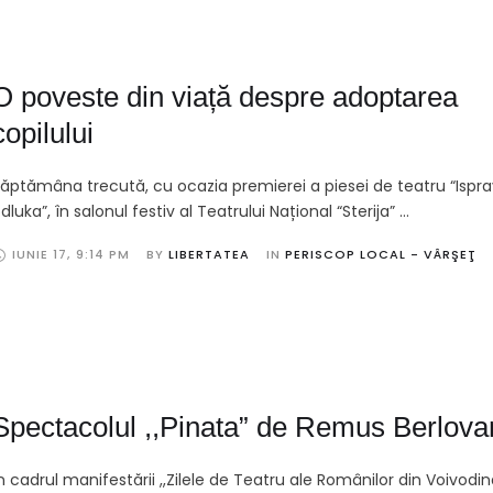
O poveste din viață despre adoptarea
copilului
ăptămâna trecută, cu ocazia premierei a piesei de teatru “Ispr
dluka”, în salonul festiv al Teatrului Național “Sterija” …
IUNIE 17
,
9:14 PM
BY 
LIBERTATEA
IN 
PERISCOP LOCAL - VÂRŞEŢ
Spectacolul ,,Pinata” de Remus Berlova
n cadrul manifestării ,,Zilele de Teatru ale Românilor din Voivodin