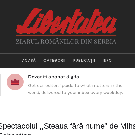
ACASĂ
CATEGORII
PUBLICAŢII
INFO
Deveniți abonat digital
Get our editors’ guide to what matters in the
world, delivered to your inbox every weekday.
Spectacolul ,,Steaua fără nume” de Miha