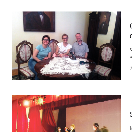
S
o
Î