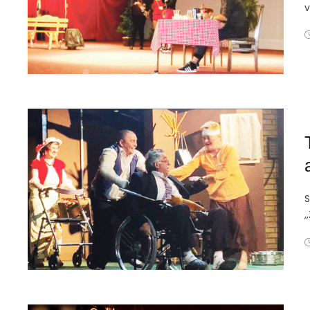
v
S
,