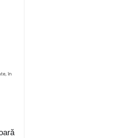
te, în
 oară