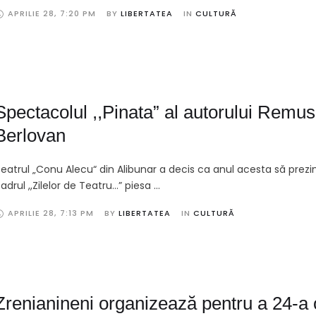
APRILIE 28
,
7:20 PM
BY 
LIBERTATEA
IN 
CULTURĂ
Spectacolul ,,Pinata” al autorului Remus
Berlovan
eatrul „Conu Alecu“ din Alibunar a decis ca anul acesta să prezin
adrul ,,Zilelor de Teatru…” piesa …
APRILIE 28
,
7:13 PM
BY 
LIBERTATEA
IN 
CULTURĂ
Zrenianineni organizează pentru a 24-a