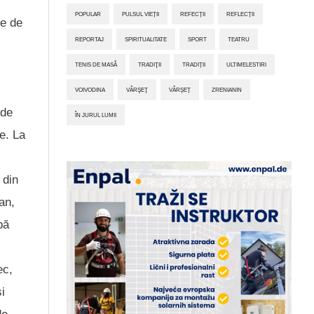
POPULAR
PULSUL VIEȚII
REFECȚII
REFLECȚII
me de
REPORTAJ
SPIRITUALITATE
SPORT
TEATRU
TENIS DE MASĂ
TRADIŢII
TRADIȚII
ULTIMELESTIRI
VOIVODINA
VÂRŞEŢ
VÂRȘEȚ
ZRENIANIN
 de
ÎN JURUL LUMII
e. La
 din
an,
pă
ec,
și