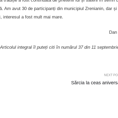
ă tradiție a fost continuată de prietenii lui și săteni în semn 
ă. Am avut 30 de participanți din municipiul Zrenianin, dar și
i, interesul a fost mult mai mare.
Dan
Articolul integral îl puteți citi în numărul 37 din 11 septembr
NEXT PO
Sărcia la ceas anivers