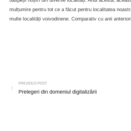
oaspeții noștri din diverse localități. Anul acesta, aceast
mulțumire pentru tot ce a făcut pentru localitatea noastr
multe localități voivodinene. Comparativ cu anii anterior
PREVIOUS POST
Prelegeri din domeniul digitalizării