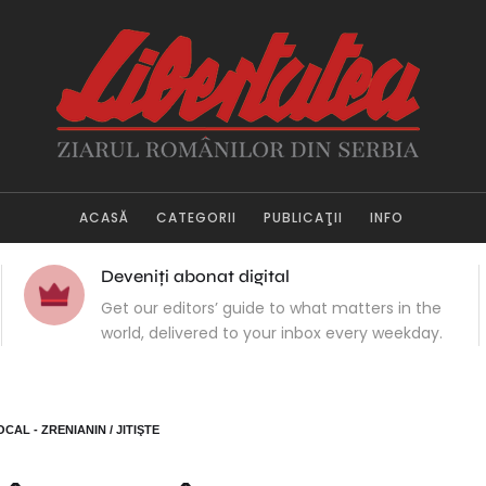
ACASĂ
CATEGORII
PUBLICAŢII
INFO
Deveniți abonat digital
Get our editors’ guide to what matters in the
world, delivered to your inbox every weekday.
CAL - ZRENIANIN / JITIŞTE