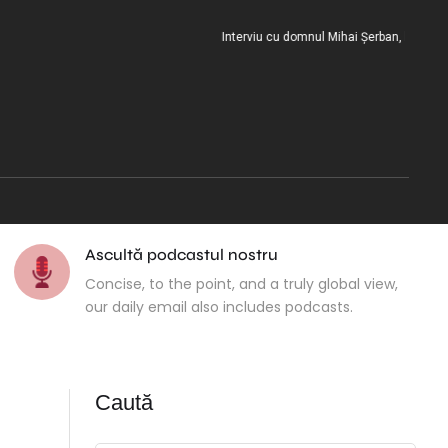
Interviu cu domnul Mihai Șerban, la încheierea m
Ascultă podcastul nostru
Concise, to the point, and a truly global view,
our daily email also includes podcasts.
Caută