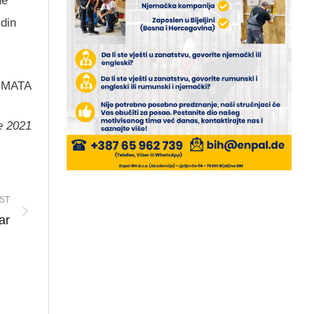
de
 din
 MATA
ie 2021
ST
ar