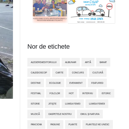
Nor de etichete
ALEGEREAEDITORULUI
ALIBUNAR
ARTĂ
BANAT
CALEIDOSCOP
CARTE
CONCURS
CULTURĂ
DESTINE
ECOLOGIE
EVENIMENT
FEATURED
FESTIVAL
FOLCLOR
HOT
INTERVIU
ISTORIC
ISTORIE
JITIŞTE
LUMEA FEMEI
LUMEA FEMEII
MUZICĂ
OASPETELE NOSTRU
OMUL ȘI NATURA
PANCIOVA
PASIUNE
PLANTE
PLANTELE NE UNESC