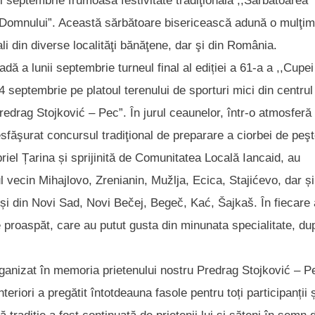
ii septembrie frumoasa festivitate tradiţională ,,Sărbătoarea
cii Domnului”. Această sărbătoare bisericească adună o mulţi
onali din diverse localităţi bănăţene, dar şi din România.
dă a lunii septembrie turneul final al ediției a 61-a a ,,Cupei
 4 septembrie pe platoul terenului de sporturi mici din centrul
edrag Stojković – Pec”. În jurul ceaunelor, într-o atmosferă
esfăşurat concursul tradiţional de preparare a ciorbei de peşt
iel Țarina și sprijinită de Comunitatea Locală Iancaid, au
ul vecin Mihajlovo, Zrenianin, Mužlja, Ecica, Stajićevo, dar și
m și din Novi Sad, Novi Bečej, Begeč, Kać, Šajkaš. În fiecare 
te proaspăt, care au putut gusta din minunata specialitate, du
ganizat în memoria prietenului nostru Predrag Stojković – P
teriori a pregătit întotdeauna fasole pentru toți participanții 