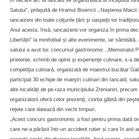
În fiecare an, la Iancaid se organizează la începutul lun
Satului”, prilejuită de Hramul Bisericii ,,Naşterea Mai
iancaizeni din toate colţurile ţării şi oaspeţii lor tradiţi
Anul acesta, însă, iancaizenii vor organiza în prima deca
Libertății” la minifotbal și alte evenimente, iar sâmbătă,
satului a avut loc concursul gastronomic ,,Memorialul Pr
prietenie, schimb de opinii şi experienţe culinare, s-a d
competiţia culinară, organizată de maestrul bucătar Gabr
participat 30 echipe de maeştri culinari din Iancaid, sat
alte localități de pe raza municipiului Zrenianin, precu
organizatorii oferă celor prezenţi, ciorba gătită din peş
reţete care datează din vechi timpuri.
„Acest concurs gastronomic a fost pentru prima dată or
care ne-a părăsit într-un accident rutier și care în anii an