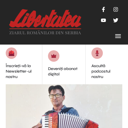
Înscrieți-vă la
Ascultă
Deveniți abonat
Newsletter-ul
podcastul
digital
nostru
nostru