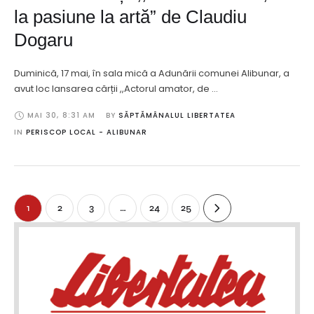
la pasiune la artă” de Claudiu
Dogaru
Duminică, 17 mai, în sala mică a Adunării comunei Alibunar, a
avut loc lansarea cărții ,,Actorul amator, de …
MAI 30
,
8:31 AM
BY 
SĂPTĂMÂNALUL LIBERTATEA
IN 
PERISCOP LOCAL - ALIBUNAR
1
2
3
…
24
25