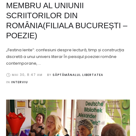
MEMBRU AL UNIUNII
SCRIITORILOR DIN
ROMÂNIA(FILIALA BUCUREȘTI –
POEZIE)
„Festina lente”: confesiuni despre lectură, timp și construcția
discretă a unui univers literar În peisajul poeziei române
contemporane, …
MAI 30
,
8:47 AM
BY 
SĂPTĂMÂNALUL LIBERTATEA
IN 
INTERVIU