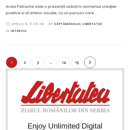
Anda Petrache este o prezență activă în domeniul creației
poetice și al artelor vizuale, cu un parcurs care …
APRILIE 9
,
9:24 AM
BY 
SĂPTĂMÂNALUL LIBERTATEA
IN 
INTERVIU
1
2
3
…
14
15
Enjoy Unlimited Digital