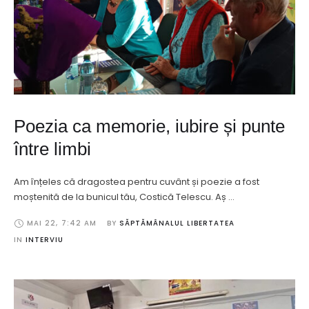
Poezia ca memorie, iubire și punte
între limbi
Am înțeles că dragostea pentru cuvânt și poezie a fost
moștenită de la bunicul tău, Costică Telescu. Aș …
MAI 22
,
7:42 AM
BY 
SĂPTĂMÂNALUL LIBERTATEA
IN 
INTERVIU