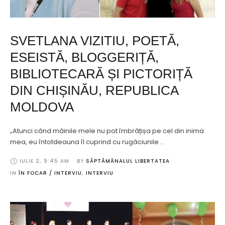
SVETLANA VIZITIU, POETĂ,
ESEISTĂ, BLOGGERIȚĂ,
BIBLIOTECARĂ ȘI PICTORIȚĂ
DIN CHIȘINĂU, REPUBLICA
MOLDOVA
„Atunci când mâinile mele nu pot îmbrățișa pe cel din inima
mea, eu întotdeauna îl cuprind cu rugăciunile …
IULIE 2
,
9:45 AM
BY 
SĂPTĂMÂNALUL LIBERTATEA
IN 
ÎN FOCAR / INTERVIU
,
INTERVIU