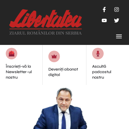
Înscrieți-vă la
Ascultă
Deveniți abonat
Newsletter-ul
podcastul
digital
nostru
nostru