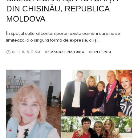
DIN CHIȘINĂU, REPUBLICA
MOLDOVA
În spațiul cultural contemporan există oameni care nu se
limitează la o singură formă de expresie, ci își …
IULIE 9
,
8:11 AM
BY 
MAGDALENA LUKIC
IN 
INTERVIU