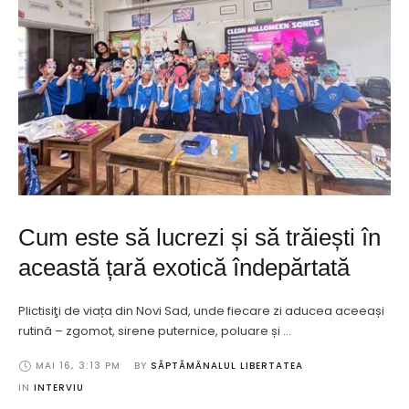
Cum este să lucrezi și să trăiești în
această țară exotică îndepărtată
Plictisiţi de viața din Novi Sad, unde fiecare zi aducea aceeași
rutină – zgomot, sirene puternice, poluare și …
MAI 16
,
3:13 PM
BY 
SĂPTĂMÂNALUL LIBERTATEA
IN 
INTERVIU