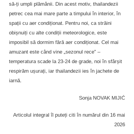
să-ți umpli plămânii. Din acest motiv, thailandezii
petrec cea mai mare parte a timpului în interior, în
spații cu aer condiționat. Pentru noi, ca străini
obișnuiți cu alte condiții meteorologice, este
imposibil să dormim fără aer condiționat. Cel mai
amuzant este când vine „sezonul rece” –
temperatura scade la 23-24 de grade, noi în sfârșit
respirăm ușurați, iar thailandezii ies în jachete de
iarnă.
Sonja NOVAK MIJIĆ
Articolul integral îl puteți citi în numărul din 16 mai
2026