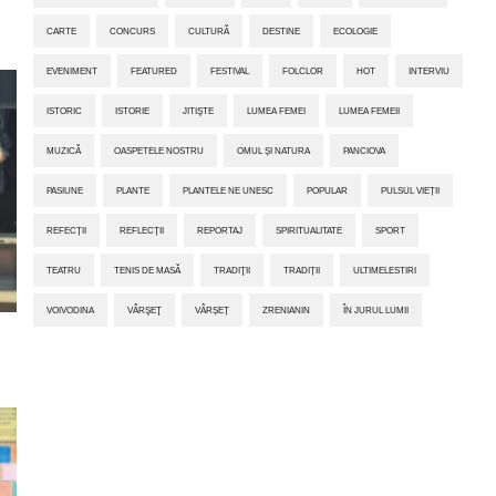
CARTE
CONCURS
CULTURĂ
DESTINE
ECOLOGIE
EVENIMENT
FEATURED
FESTIVAL
FOLCLOR
HOT
INTERVIU
ISTORIC
ISTORIE
JITIŞTE
LUMEA FEMEI
LUMEA FEMEII
MUZICĂ
OASPETELE NOSTRU
OMUL ȘI NATURA
PANCIOVA
PASIUNE
PLANTE
PLANTELE NE UNESC
POPULAR
PULSUL VIEȚII
REFECȚII
REFLECȚII
REPORTAJ
SPIRITUALITATE
SPORT
TEATRU
TENIS DE MASĂ
TRADIŢII
TRADIȚII
ULTIMELESTIRI
VOIVODINA
VÂRŞEŢ
VÂRȘEȚ
ZRENIANIN
ÎN JURUL LUMII