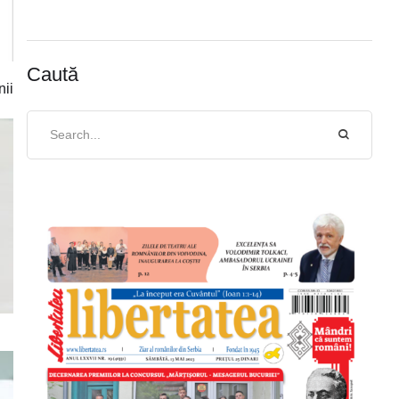
Caută
nii