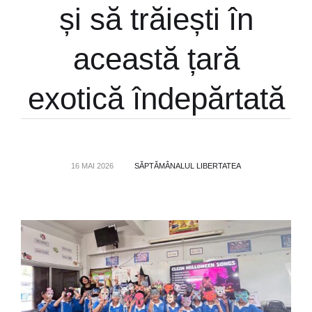
și să trăiești în
această țară
exotică îndepărtată
16 MAI 2026
SĂPTĂMÂNALUL LIBERTATEA