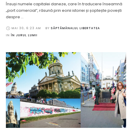
Însuși numele capitalei daneze, care în traducere înseamnă
„port comercial”, răsună prin eonii istoriei și șoptește povești
despre …
MAI 30
,
6:23 AM
BY 
SĂPTĂMÂNALUL LIBERTATEA
IN 
ÎN JURUL LUMII