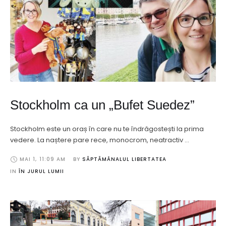
Stockholm ca un „Bufet Suedez”
Stockholm este un oraș în care nu te îndrăgostești la prima
vedere. La naștere pare rece, monocrom, neatractiv …
MAI 1
,
11:09 AM
BY 
SĂPTĂMÂNALUL LIBERTATEA
IN 
ÎN JURUL LUMII