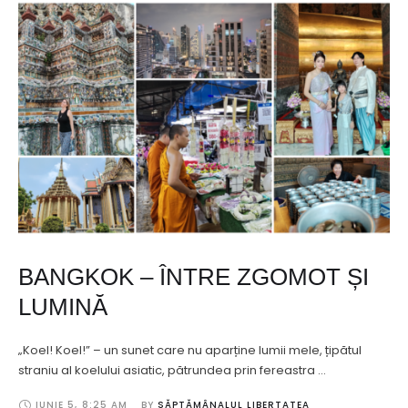
BANGKOK – ÎNTRE ZGOMOT ȘI
LUMINĂ
„Koel! Koel!” – un sunet care nu aparține lumii mele, țipătul
straniu al koelului asiatic, pătrundea prin fereastra …
IUNIE 5
,
8:25 AM
BY 
SĂPTĂMÂNALUL LIBERTATEA