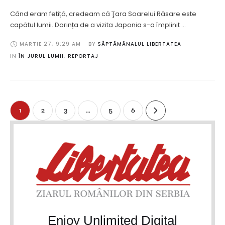
Când eram fetiță, credeam că Ţara Soarelui Răsare este
capătul lumii. Dorința de a vizita Japonia s-a împlinit …
MARTIE 27
,
9:29 AM
BY 
SĂPTĂMÂNALUL LIBERTATEA
IN 
ÎN JURUL LUMII
,
REPORTAJ
1
2
3
…
5
6
Enjoy Unlimited Digital