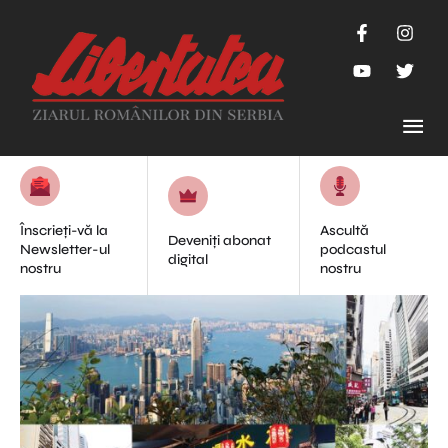
Înscrieți-vă la
Ascultă
Deveniți abonat
Newsletter-ul
podcastul
digital
nostru
nostru