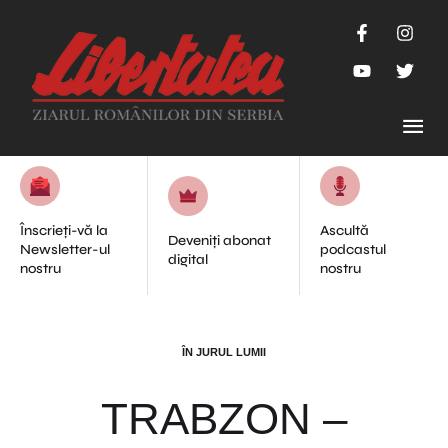
Înscrieți-vă la
Ascultă
Deveniți abonat
Newsletter-ul
podcastul
digital
nostru
nostru
ÎN JURUL LUMII
TRABZON –