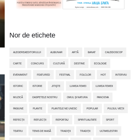
Nor de etichete
ALEGEREAEDITORULUI
ALIBUNAR
ARTĂ
BANAT
CALEIDOSCOP
CARTE
CONCURS
CULTURĂ
DESTINE
ECOLOGIE
EVENIMENT
FEATURED
FESTIVAL
FOLCLOR
HOT
INTERVIU
ISTORIC
ISTORIE
JITIŞTE
LUMEA FEMEI
LUMEA FEMEII
MUZICĂ
OASPETELE NOSTRU
OMUL ȘI NATURA
PANCIOVA
PASIUNE
PLANTE
PLANTELE NE UNESC
POPULAR
PULSUL VIEȚII
REFECȚII
REFLECȚII
REPORTAJ
SPIRITUALITATE
SPORT
TEATRU
TENIS DE MASĂ
TRADIŢII
TRADIȚII
ULTIMELESTIRI