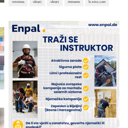
VOIVODINA
VÂRŞEŢ
VÂRȘEȚ
ZRENIANIN
ÎN JURUL LUMII