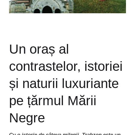
Un oraș al
contrastelor, istoriei
și naturii luxuriante
pe țărmul Mării
Negre
Cu o istorie de câteva milenii, Trabzon este un