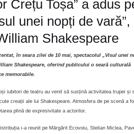
or Crețu Toșa” a adus p
sul unei nopți de vară”,
i William Shakespeare
ntat, în seara zilei de 10 mai, spectacolul „Visul unei n
liam Shakespeare, oferind publicului o seară culturală
ice memorabile.
 iubitori de teatru au venit să susțină activitatea trupei și 
cute creații ale lui Shakespeare. Atmosfera de pe scenă a fo
tarea plină de expresivitate a actorilor.
stribuția i-a reunit pe Mărgărit Ecovoiu, Stelian Miclea, Pav