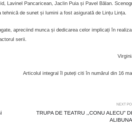
, Lavinel Pancaricean, Jaclin Puia și Pavel Bălan. Scenogr
 tehnică de sunet și lumini a fost asigurată de Lințu Lința.
ungate, apreciind munca și dedicarea celor implicați în realiz
ctorul serii.
Virgin
Articolul integral îl puteți citi în numărul din 16 m
NEXT PO
i
TRUPA DE TEATRU ,,CONU ALECU” D
ALIBUN