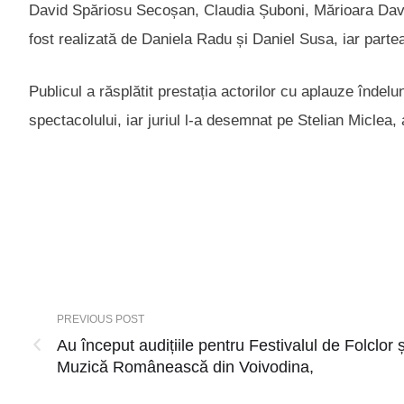
David Spăriosu Secoșan, Claudia Șuboni, Mărioara David
fost realizată de Daniela Radu și Daniel Susa, iar partea
Publicul a răsplătit prestația actorilor cu aplauze îndel
spectacolului, iar juriul l-a desemnat pe Stelian Miclea, a
PREVIOUS POST
Au început audițiile pentru Festivalul de Folclor ș
Muzică Românească din Voivodina,