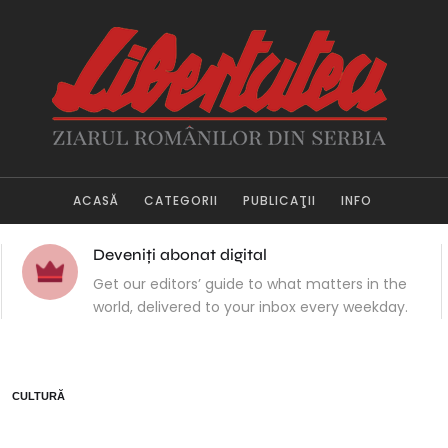
ACASĂ
CATEGORII
PUBLICAŢII
INFO
Deveniți abonat digital
Get our editors’ guide to what matters in the
world, delivered to your inbox every weekday.
CULTURĂ