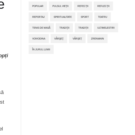
e
POPULAR
PULSUL VIEȚII
REFECȚII
REFLECȚII
REPORTAJ
SPIRITUALITATE
SPORT
TEATRU
TENIS DE MASĂ
TRADIŢII
TRADIȚII
ULTIMELESTIRI
VOIVODINA
VÂRŞEŢ
VÂRȘEȚ
ZRENIANIN
ÎN JURUL LUMII
opți
să
st
el