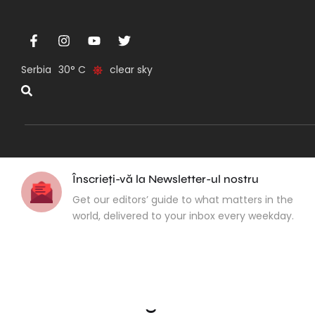
Serbia
30
clear sky
Înscrieți-vă la Newsletter-ul nostru
Get our editors’ guide to what matters in the
world, delivered to your inbox every weekday.