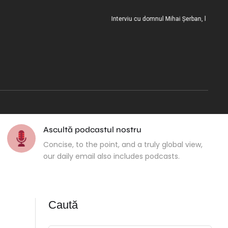
Interviu cu domnul Mihai Șerban, la încheierea m
Ascultă podcastul nostru
Concise, to the point, and a truly global view,
our daily email also includes podcasts.
Caută