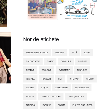
Nor de etichete
ALEGEREAEDITORULUI
ALIBUNAR
ARTĂ
BANAT
CALEIDOSCOP
CARTE
CONCURS
CULTURĂ
DESTINE
ECOLOGIE
EVENIMENT
FEATURED
FESTIVAL
FOLCLOR
HOT
INTERVIU
ISTORIC
ISTORIE
JITIŞTE
LUMEA FEMEI
LUMEA FEMEII
MUZICĂ
OASPETELE NOSTRU
OMUL ȘI NATURA
PANCIOVA
PASIUNE
PLANTE
PLANTELE NE UNESC