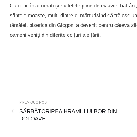
Cu ochii înlăcrimați și sufletele pline de evlavie, bătrâni
sfintele moaște, mulți dintre ei mărturisind că trăiesc u
tămâiei, biserica din Glogoni a devenit pentru câteva zi
oameni veniți din diferite colțuri ale țării.
PREVIOUS POST
SĂRBĂTORIREA HRAMULUI BOR DIN
DOLOAVE