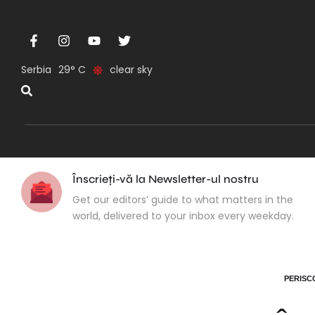
Serbia
29
clear sky
Înscrieți-vă la Newsletter-ul nostru
Get our editors’ guide to what matters in the
world, delivered to your inbox every weekday.
PERISC