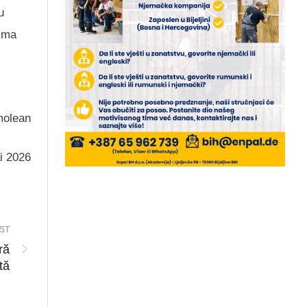
u
asma
molean
ai 2026
ST
ră
tă