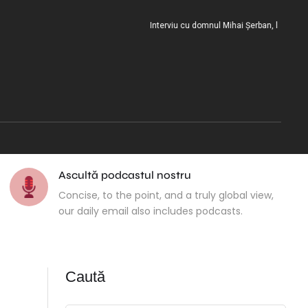
Interviu cu domnul Mihai Șerban, la încheierea 
Ascultă podcastul nostru
Concise, to the point, and a truly global view,
our daily email also includes podcasts.
Caută