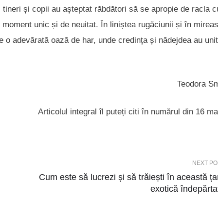
, tineri și copii au așteptat răbdători să se apropie de racla c
n moment unic și de neuitat. În liniștea rugăciunii și în mire
le o adevărată oază de har, unde credința și nădejdea au unit
Teodora S
Articolul integral îl puteți citi în numărul din 16 m
NEXT PO
Cum este să lucrezi și să trăiești în această ța
exotică îndepărta