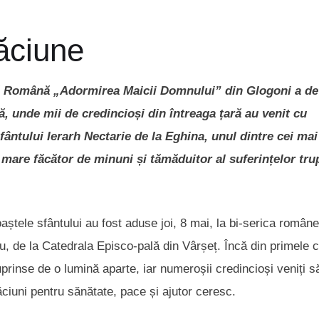
găciune
oxă Română „Adormirea Maicii Domnului” din Glogoni a de
ă, unde mii de credincioși din întreaga țară au venit cu
ântului Ierarh Nectarie de la Eghina, unul dintre cei mai 
 mare făcător de minuni și tămăduitor al suferințelor tru
tele sfântului au fost aduse joi, 8 mai, la bi-serica român
u, de la Catedrala Episco-pală din Vârșeț. Încă din primele c
 cuprinse de o lumină aparte, iar numeroșii credincioși veniți s
ciuni pentru sănătate, pace și ajutor ceresc.