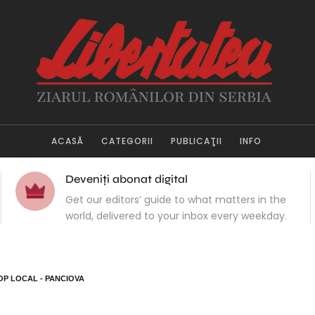
ACASĂ
CATEGORII
PUBLICAŢII
INFO
Deveniți abonat digital
Get our editors’ guide to what matters in the
world, delivered to your inbox every weekday.
OP LOCAL - PANCIOVA