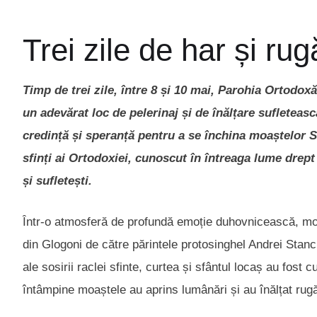
Trei zile de har și ru
Timp de trei zile, între 8 și 10 mai, Parohia Ortod
un adevărat loc de pelerinaj și de înălțare sufleteasc
credință și speranță pentru a se închina moaștelor Sf
sfinți ai Ortodoxiei, cunoscut în întreaga lume drept
și sufletești.
Într-o atmosferă de profundă emoție duhovnicească, moaș
din Glogoni de către părintele protosinghel Andrei Stanc
ale sosirii raclei sfinte, curtea și sfântul locaș au fost
întâmpine moaștele au aprins lumânări și au înălțat rugă