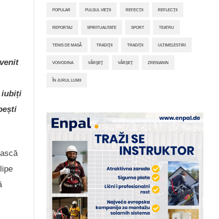
POPULAR
PULSUL VIEȚII
REFECȚII
REFLECȚII
REPORTAJ
SPIRITUALITATE
SPORT
TEATRU
TENIS DE MASĂ
TRADIŢII
TRADIȚII
ULTIMELESTIRI
venit
VOIVODINA
VÂRŞEŢ
VÂRȘEȚ
ZRENIANIN
ÎN JURUL LUMII
iubiți
pești
ească
lipe
ă