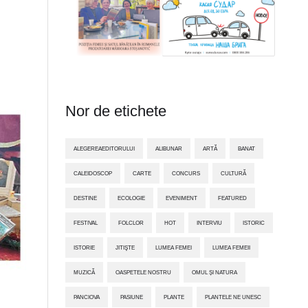
Nor de etichete
ALEGEREAEDITORULUI
ALIBUNAR
ARTĂ
BANAT
CALEIDOSCOP
CARTE
CONCURS
CULTURĂ
DESTINE
ECOLOGIE
EVENIMENT
FEATURED
FESTIVAL
FOLCLOR
HOT
INTERVIU
ISTORIC
ISTORIE
JITIŞTE
LUMEA FEMEI
LUMEA FEMEII
MUZICĂ
OASPETELE NOSTRU
OMUL ȘI NATURA
PANCIOVA
PASIUNE
PLANTE
PLANTELE NE UNESC