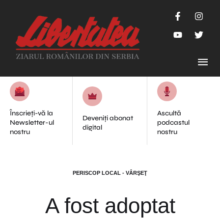
Înscrieți-vă la
Ascultă
Deveniți abonat
Newsletter-ul
podcastul
digital
nostru
nostru
PERISCOP LOCAL - VÂRŞEŢ
A fost adoptat