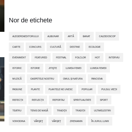
Nor de etichete
ALEGEREAEDITORULUI
ALIBUNAR
ARTĂ
BANAT
CALEIDOSCOP
CARTE
CONCURS
CULTURĂ
DESTINE
ECOLOGIE
EVENIMENT
FEATURED
FESTIVAL
FOLCLOR
HOT
INTERVIU
ISTORIC
ISTORIE
JITIŞTE
LUMEA FEMEI
LUMEA FEMEII
MUZICĂ
OASPETELE NOSTRU
OMUL ȘI NATURA
PANCIOVA
PASIUNE
PLANTE
PLANTELE NE UNESC
POPULAR
PULSUL VIEȚII
REFECȚII
REFLECȚII
REPORTAJ
SPIRITUALITATE
SPORT
TEATRU
TENIS DE MASĂ
TRADIŢII
TRADIȚII
ULTIMELESTIRI
VOIVODINA
VÂRŞEŢ
VÂRȘEȚ
ZRENIANIN
ÎN JURUL LUMII