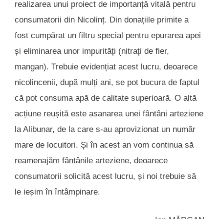
realizarea unui proiect de importanță vitală pentru
consumatorii din Nicolinț. Din donațiile primite a
fost cumpărat un filtru special pentru epurarea apei
și eliminarea unor impurități (nitrați de fier,
mangan). Trebuie evidențiat acest lucru, deoarece
nicolincenii, după mulți ani, se pot bucura de faptul
că pot consuma apă de calitate superioară. O altă
acțiune reușită este asanarea unei fântâni arteziene
la Alibunar, de la care s-au aprovizionat un număr
mare de locuitori. Și în acest an vom continua să
reamenajăm fântânile arteziene, deoarece
consumatorii solicită acest lucru, și noi trebuie să
le ieșim în întâmpinare.