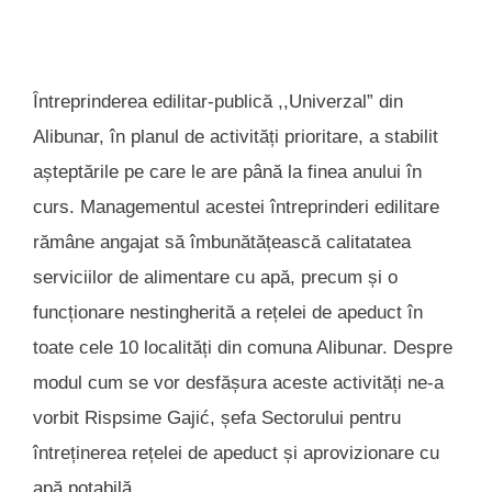
Întreprinderea edilitar-publică ,,Univerzal” din
Alibunar, în planul de activități prioritare, a stabilit
așteptările pe care le are până la finea anului în
curs. Managementul acestei întreprinderi edilitare
rămâne angajat să îmbunătățească calitatatea
serviciilor de alimentare cu apă, precum și o
funcționare nestingherită a rețelei de apeduct în
toate cele 10 localități din comuna Alibunar. Despre
modul cum se vor desfășura aceste activități ne-a
vorbit Rispsime Gajić, șefa Sectorului pentru
întreținerea rețelei de apeduct și aprovizionare cu
apă potabilă.