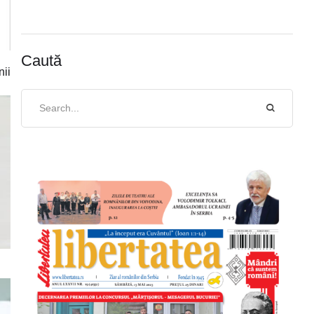
Caută
nii