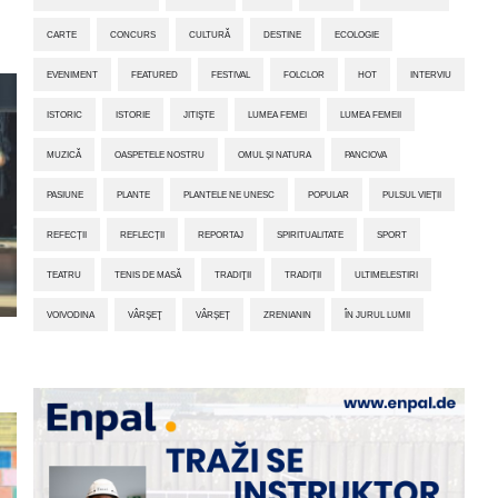
CARTE
CONCURS
CULTURĂ
DESTINE
ECOLOGIE
EVENIMENT
FEATURED
FESTIVAL
FOLCLOR
HOT
INTERVIU
ISTORIC
ISTORIE
JITIŞTE
LUMEA FEMEI
LUMEA FEMEII
MUZICĂ
OASPETELE NOSTRU
OMUL ȘI NATURA
PANCIOVA
PASIUNE
PLANTE
PLANTELE NE UNESC
POPULAR
PULSUL VIEȚII
REFECȚII
REFLECȚII
REPORTAJ
SPIRITUALITATE
SPORT
TEATRU
TENIS DE MASĂ
TRADIŢII
TRADIȚII
ULTIMELESTIRI
VOIVODINA
VÂRŞEŢ
VÂRȘEȚ
ZRENIANIN
ÎN JURUL LUMII