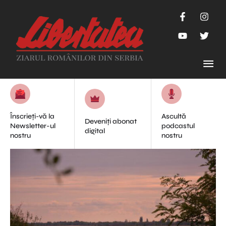
Înscrieți-vă la
Ascultă
Deveniți abonat
Newsletter-ul
podcastul
digital
nostru
nostru