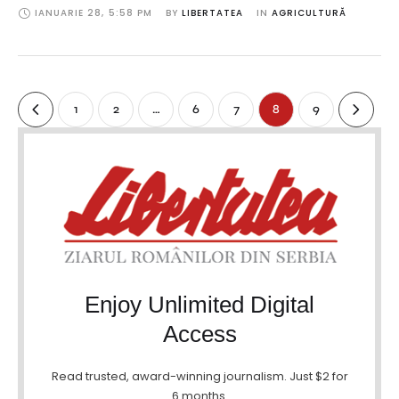
IANUARIE 28
,
5:58 PM
BY 
LIBERTATEA
IN 
AGRICULTURĂ
1
2
…
6
7
8
9
Enjoy Unlimited Digital
Access
Read trusted, award-winning journalism. Just $2 for
6 months.