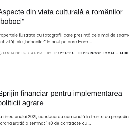
Aspecte din viața culturală a românilor
„boboci”
opertele ilustrate cu fotografii, care prezintă cele mai de seam
ctivități ale „bobocilor” în anul pe care l-am …
IANUARIE 16
,
7:44 PM
BY 
LIBERTATEA
IN 
PERISCOP LOCAL - ALIB
Sprijin financiar pentru implementarea
politicii agrare
a finea anului 2021, conducerea comunală în frunte cu preşedin
orana Bratić a semnat 140 de contracte cu …