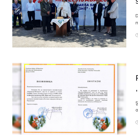
D
n
Ş
o