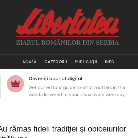
ACASĂ
CATEGORII
PUBLICAŢII
INFO
Deveniți abonat digital
Get our editors’ guide to what matters in the
world, delivered to your inbox every weekday.
Au rămas fideli tradiţiei şi obiceiurilor