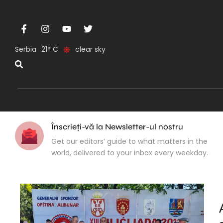
Serbia
21
clear sky
Înscrieți-vă la Newsletter-ul nostru
Get our editors’ guide to what matters in the
world, delivered to your inbox every weekday.