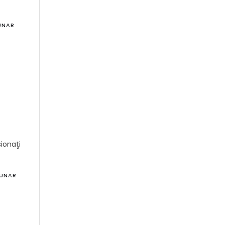
UNAR
m
ionaţi
BUNAR