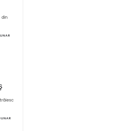
 din
BUNAR
ş
trăiesc
IBUNAR