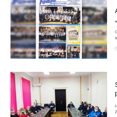
C
a
L
Z