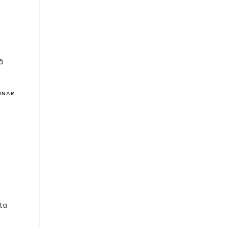
ă
UNAR
ta