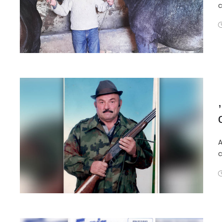
c
A
c