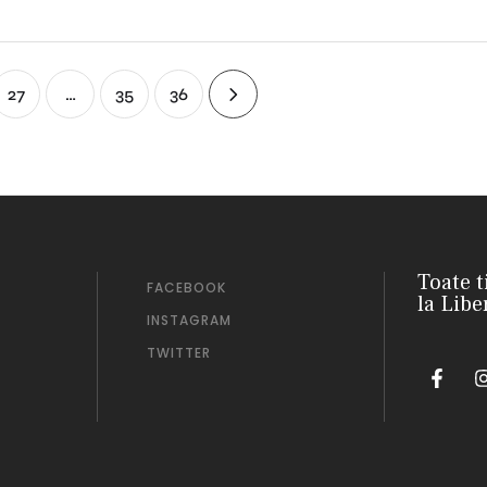
27
…
35
36
Toate t
FACEBOOK
la Libe
INSTAGRAM
TWITTER