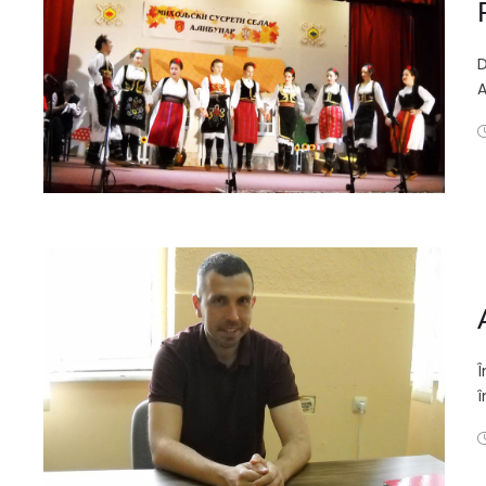
D
A
Î
î