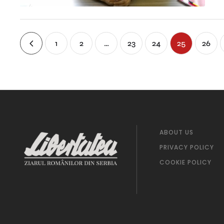
1
2
…
23
24
25
26
ABOUT US
PRIVACY POLICY
COOKIE POLICY