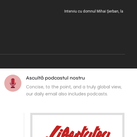
Interviu cu domnul Mihai Șerban, la încheierea mi
Ascultă podcastul nostru
Concise, to the point, and a truly global view,
our daily email also includes podcasts.