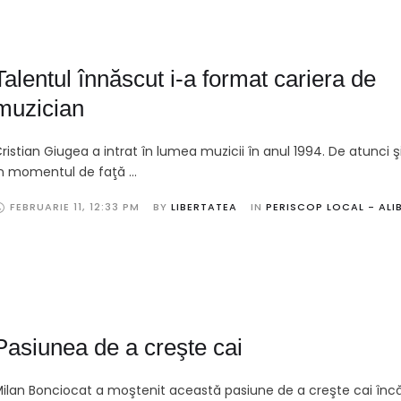
Talentul înnăscut i-a format cariera de
muzician
ristian Giugea a intrat în lumea muzicii în anul 1994. De atunci 
n momentul de faţă …
FEBRUARIE 11
,
12:33 PM
BY 
LIBERTATEA
IN 
PERISCOP LOCAL - ALI
Pasiunea de a creşte cai
ilan Bonciocat a moştenit această pasiune de a creşte cai înc