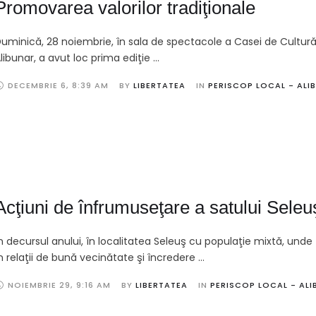
Promovarea valorilor tradiţionale
uminică, 28 noiembrie, în sala de spectacole a Casei de Cultură
libunar, a avut loc prima ediţie …
DECEMBRIE 6
,
8:39 AM
BY 
LIBERTATEA
IN 
PERISCOP LOCAL - ALI
Acţiuni de înfrumuseţare a satului Seleu
n decursul anului, în localitatea Seleuş cu populaţie mixtă, unde 
n relaţii de bună vecinătate şi încredere …
NOIEMBRIE 29
,
9:16 AM
BY 
LIBERTATEA
IN 
PERISCOP LOCAL - AL