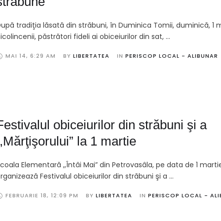
străbune
upă tradiţia lăsată din străbuni, în Duminica Tomii, duminică, 1 m
icolincenii, păstrători fideli ai obiceiurilor din sat, …
MAI 14
,
6:29 AM
BY 
LIBERTATEA
IN 
PERISCOP LOCAL - ALIBUNAR
Festivalul obiceiurilor din străbuni şi a
,,Mărţişorului” la 1 martie
coala Elementară ,,Întâi Mai” din Petrovasâla, pe data de 1 marti
rganizează Festivalul obiceiurilor din străbuni şi a …
FEBRUARIE 18
,
12:09 PM
BY 
LIBERTATEA
IN 
PERISCOP LOCAL - AL