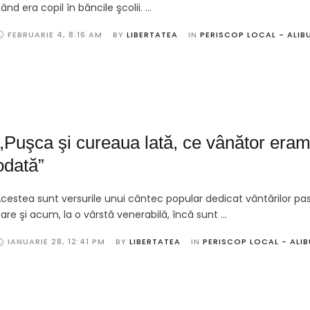
ând era copil în băncile şcolii. …
FEBRUARIE 4
,
8:16 AM
BY 
LIBERTATEA
IN 
PERISCOP LOCAL - ALIB
,,Puşca şi cureaua lată, ce vânător era
odată”
cestea sunt versurile unui cântec popular dedicat vântărilor pas
are şi acum, la o vârstă venerabilă, încă sunt …
IANUARIE 28
,
12:41 PM
BY 
LIBERTATEA
IN 
PERISCOP LOCAL - ALI