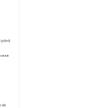
şi până
BUNAR
ă de