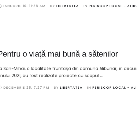
IANUARIE 10
,
11:38 AM
BY 
LIBERTATEA
IN 
PERISCOP LOCAL - ALIB
Pentru o viaţă mai bună a sătenilor
a Sân-Mihai, o localitate fruntaşă din comuna Alibunar, în decur
nului 2021, au fost realizate proiecte cu scopul …
DECEMBRIE 28
,
7:27 PM
BY 
LIBERTATEA
IN 
PERISCOP LOCAL - AL