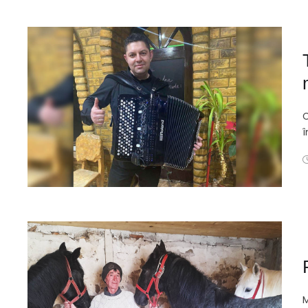
C
î
M