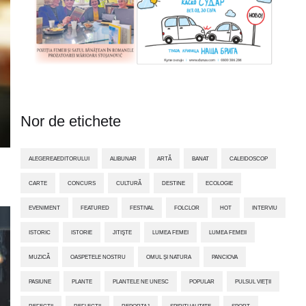
Nor de etichete
ALEGEREAEDITORULUI
ALIBUNAR
ARTĂ
BANAT
CALEIDOSCOP
CARTE
CONCURS
CULTURĂ
DESTINE
ECOLOGIE
EVENIMENT
FEATURED
FESTIVAL
FOLCLOR
HOT
INTERVIU
ISTORIC
ISTORIE
JITIŞTE
LUMEA FEMEI
LUMEA FEMEII
MUZICĂ
OASPETELE NOSTRU
OMUL ȘI NATURA
PANCIOVA
PASIUNE
PLANTE
PLANTELE NE UNESC
POPULAR
PULSUL VIEȚII
REFECȚII
REFLECȚII
REPORTAJ
SPIRITUALITATE
SPORT