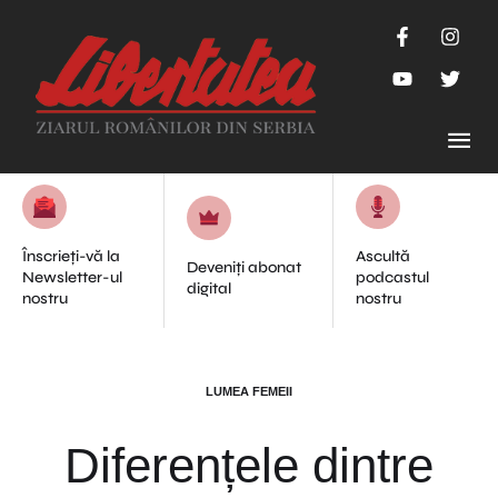
Înscrieți-vă la
Ascultă
Deveniți abonat
Newsletter-ul
podcastul
digital
nostru
nostru
LUMEA FEMEII
Diferențele dintre