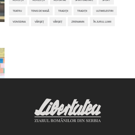
TEATRU
TENIS DE MASĂ
TRADIŢII
TRADIȚII
ULTIMELESTIRI
VOIVODINA
VÂRŞEŢ
VÂRȘEȚ
ZRENIANIN
ÎN JURUL LUMII