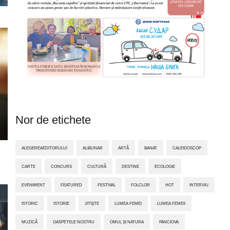
Nor de etichete
ALEGEREAEDITORULUI
ALIBUNAR
ARTĂ
BANAT
CALEIDOSCOP
CARTE
CONCURS
CULTURĂ
DESTINE
ECOLOGIE
EVENIMENT
FEATURED
FESTIVAL
FOLCLOR
HOT
INTERVIU
ISTORIC
ISTORIE
JITIŞTE
LUMEA FEMEI
LUMEA FEMEII
MUZICĂ
OASPETELE NOSTRU
OMUL ȘI NATURA
PANCIOVA