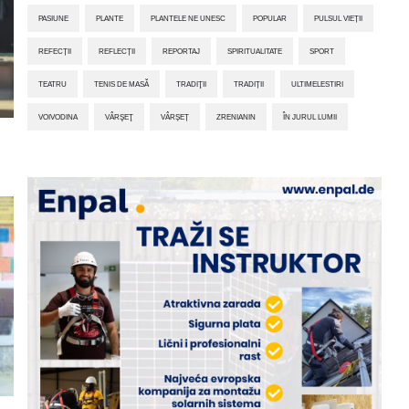
PASIUNE
PLANTE
PLANTELE NE UNESC
POPULAR
PULSUL VIEȚII
REFECȚII
REFLECȚII
REPORTAJ
SPIRITUALITATE
SPORT
TEATRU
TENIS DE MASĂ
TRADIŢII
TRADIȚII
ULTIMELESTIRI
VOIVODINA
VÂRŞEŢ
VÂRȘEȚ
ZRENIANIN
ÎN JURUL LUMII