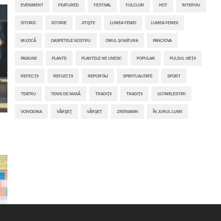
EVENIMENT
FEATURED
FESTIVAL
FOLCLOR
HOT
INTERVIU
ISTORIC
ISTORIE
JITIŞTE
LUMEA FEMEI
LUMEA FEMEII
MUZICĂ
OASPETELE NOSTRU
OMUL ȘI NATURA
PANCIOVA
PASIUNE
PLANTE
PLANTELE NE UNESC
POPULAR
PULSUL VIEȚII
REFECȚII
REFLECȚII
REPORTAJ
SPIRITUALITATE
SPORT
TEATRU
TENIS DE MASĂ
TRADIŢII
TRADIȚII
ULTIMELESTIRI
VOIVODINA
VÂRŞEŢ
VÂRȘEȚ
ZRENIANIN
ÎN JURUL LUMII