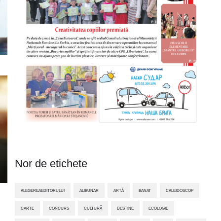
Nor de etichete
ALEGEREAEDITORULUI
ALIBUNAR
ARTĂ
BANAT
CALEIDOSCOP
CARTE
CONCURS
CULTURĂ
DESTINE
ECOLOGIE