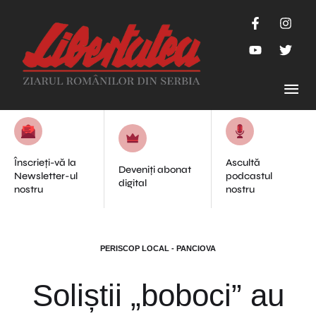
Înscrieți-vă la
Ascultă
Deveniți abonat
Newsletter-ul
podcastul
digital
nostru
nostru
PERISCOP LOCAL - PANCIOVA
Soliștii „boboci” au