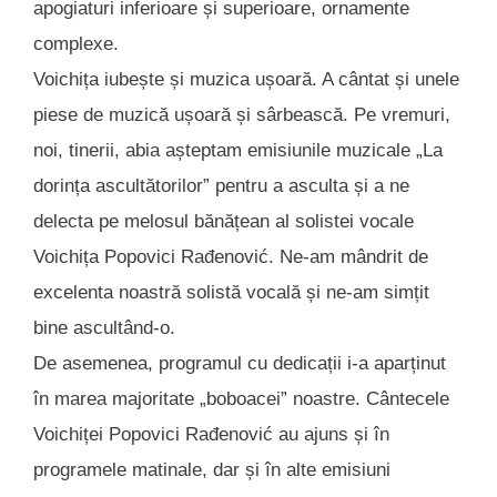
apogiaturi inferioare și superioare, ornamente
complexe.
Voichița iubește și muzica ușoară. A cântat și unele
piese de muzică ușoară și sârbească. Pe vremuri,
noi, tinerii, abia așteptam emisiunile muzicale „La
dorința ascultătorilor” pentru a asculta și a ne
delecta pe melosul bănățean al solistei vocale
Voichița Popovici Rađenović. Ne-am mândrit de
excelenta noastră solistă vocală și ne-am simțit
bine ascultând-o.
De asemenea, programul cu dedicații i-a aparținut
în marea majoritate „boboacei” noastre. Cântecele
Voichiței Popovici Rađenović au ajuns și în
programele matinale, dar și în alte emisiuni