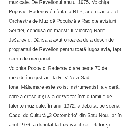
muzicale. De Revelionul anului 1975, Voichița
Popovici Rađenović cânta la RTB, acompaniată de
Orchestra de Muzică Populară a Radioteleviziunii
Serbiei, condusă de maestrul Miodrag Rade
Jašarević. Dânsa a avut onoarea de a deschide
programul de Revelion pentru toată Iugoslavia, fapt
demn de menționat.
Voichița Popovici Rađenović are peste 70 de
melodii înregistrare la RTV Novi Sad.
Ionel Mălaimare este solist instrumentist la vioară,
care a crescut și s-a dezvoltat într-o familie de
talente muzicale. În anul 1972, a debutat pe scena
Casei de Cultură „3 Octombrie” din Satu Nou, iar în
anul 1976, a debutat la Festivalul de Folclor și