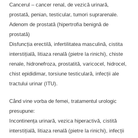
Cancerul – cancer renal, de vezică urinară,
prostată, penian, testicular, tumori suprarenale.
Adenom de prostată (hipertrofia benignă de
prostată)
Disfuncția erectilă, infertilitatea masculină, cistita
interstițială, litiaza renală (pietre la rinichi), chiste
renale, hidronefroza, prostatită, varicocel, hidrocel,
chist epididimar, torsiune testiculară, infecții ale
tractului urinar (ITU).
Când vine vorba de femei, tratamentul urologic
presupune:
Incontinența urinară, vezica hiperactivă, cistită
interstițială, litiaza renală (pietre la rinichi), infecții