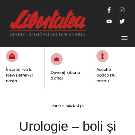
Înscrieți-vă la
Ascultă
Deveniți abonat
Newsletter-ul
podcastul
digital
nostru
nostru
PULSUL SĂNĂTĂŢII
Urologie – boli şi