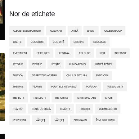
Nor de etichete
ALEGEREAEDITORULUI
ALIBUNAR
ARTĂ
BANAT
CALEIDOSCOP
CARTE
CONCURS
CULTURĂ
DESTINE
ECOLOGIE
EVENIMENT
FEATURED
FESTIVAL
FOLCLOR
HOT
INTERVIU
ISTORIC
ISTORIE
JITIŞTE
LUMEA FEMEI
LUMEA FEMEII
MUZICĂ
OASPETELE NOSTRU
OMUL ȘI NATURA
PANCIOVA
PASIUNE
PLANTE
PLANTELE NE UNESC
POPULAR
PULSUL VIEȚII
REFECȚII
REFLECȚII
REPORTAJ
SPIRITUALITATE
SPORT
TEATRU
TENIS DE MASĂ
TRADIŢII
TRADIȚII
ULTIMELESTIRI
VOIVODINA
VÂRŞEŢ
VÂRȘEȚ
ZRENIANIN
ÎN JURUL LUMII