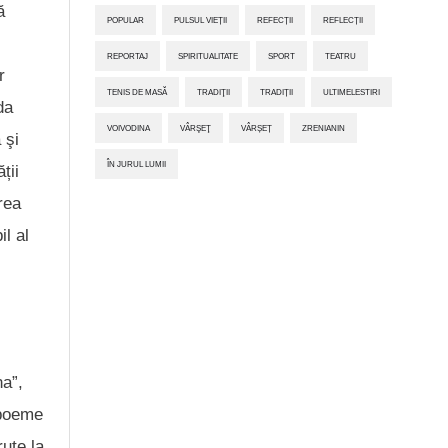
ă
POPULAR
PULSUL VIEȚII
REFECȚII
REFLECȚII
REPORTAJ
SPIRITUALITATE
SPORT
TEATRU
r
TENIS DE MASĂ
TRADIŢII
TRADIȚII
ULTIMELESTIRI
da
VOIVODINA
VÂRŞEŢ
VÂRȘEȚ
ZRENIANIN
 şi
ÎN JURUL LUMII
ții
rea
l al
na”,
 poeme
rute la