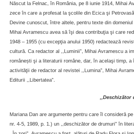
Născut la Felnac, în România, pe 8 iunie 1914, Mihai Av
zece în care a profesat la şcolile din Ecica şi Petrovasâla
Devine cunoscut, între altele, pentru texte din domeniul 
Mihai Avramescu avea să îşi dea contribuţia şi care redac
1948 – 1955 (cu excepţia anului 1950) redactează revista
cultură. Ca redactor al ,,Luminii”, Mihai Avramescu a imp
românești şi a literaturii române, dar, în acelaşi timp, a
activităţii de redactor al revistei ,,Lumina”, Mihai Avra
Editurii ,,Libertatea”.
,,Deschizător 
Mariana Dan are argumente pentru care îl consideră pe 
nr. 4-5, 1989, p. 1.) un ,,deschizător de drumuri” în lit
,,În zori”, Avramescu a fost, alături de Radu Flora şi Ion 