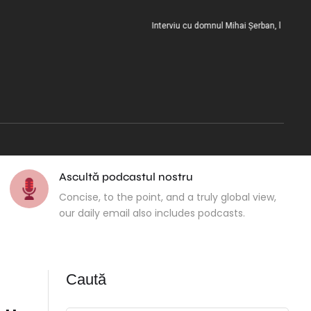
Interviu cu domnul Mihai Șerban, la încheierea 
Ascultă podcastul nostru
Concise, to the point, and a truly global view,
our daily email also includes podcasts.
Caută