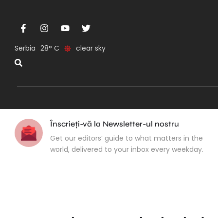
Serbia
28
clear sky
Înscrieți-vă la Newsletter-ul nostru
Get our editors’ guide to what matters in the
world, delivered to your inbox every weekday.