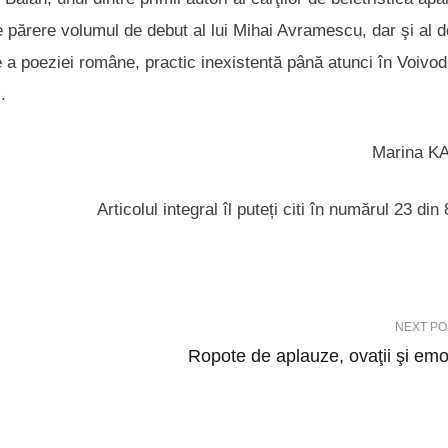
e părere volumul de debut al lui Mihai Avramescu, dar şi al d
 a poeziei române, practic inexistentă până atunci în Voivod
.
Marina K
Articolul integral îl puteți citi în numărul 23 din 
NEXT PO
Ropote de aplauze, ovaţii şi emoţ