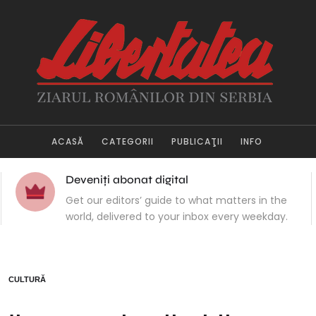
ACASĂ
CATEGORII
PUBLICAŢII
INFO
Deveniți abonat digital
Get our editors’ guide to what matters in the
world, delivered to your inbox every weekday.
CULTURĂ