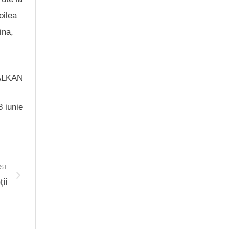
oilea
ina,
ALKAN
8 iunie
ST
ii