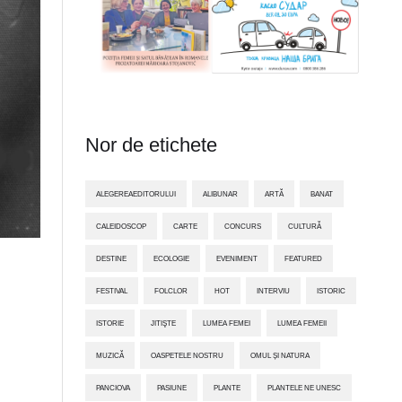
Nor de etichete
ALEGEREAEDITORULUI
ALIBUNAR
ARTĂ
BANAT
CALEIDOSCOP
CARTE
CONCURS
CULTURĂ
DESTINE
ECOLOGIE
EVENIMENT
FEATURED
FESTIVAL
FOLCLOR
HOT
INTERVIU
ISTORIC
ISTORIE
JITIŞTE
LUMEA FEMEI
LUMEA FEMEII
MUZICĂ
OASPETELE NOSTRU
OMUL ȘI NATURA
PANCIOVA
PASIUNE
PLANTE
PLANTELE NE UNESC