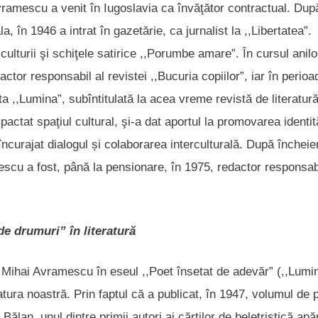
ramescu a venit în Iugoslavia ca învăţător contractual. Dup
, în 1946 a intrat în gazetărie, ca jurnalist la ,,Libertatea”.
culturii şi schiţele satirice ,,Porumbe amare”. În cursul anilo
tor responsabil al revistei ,,Bucuria copiilor”, iar în perioa
 ,,Lumina”, subîntitulată la acea vreme revistă de literatură
actat spaţiul cultural, şi-a dat aportul la promovarea identită
 încurajat dialogul și colaborarea interculturală. După încheie
mescu a fost, până la pensionare, în 1975, redactor responsabi
de drumuri” în literatură
Mihai Avramescu în eseul ,,Poet însetat de adevăr” (,,Lumi
eratura noastră. Prin faptul că a publicat, în 1947, volumul de
Bălan, unul dintre primii autori ai cărţilor de beletristică apă