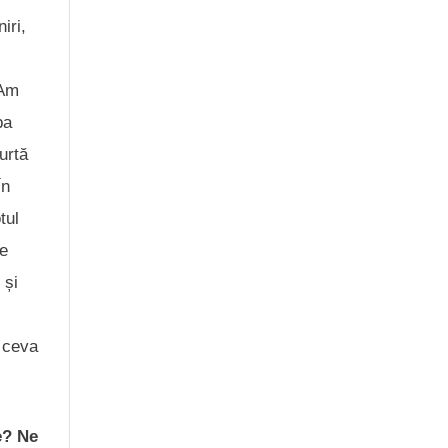
iri,
 Am
pa
urtă
În
tul
de
 și
r ceva
e? Ne