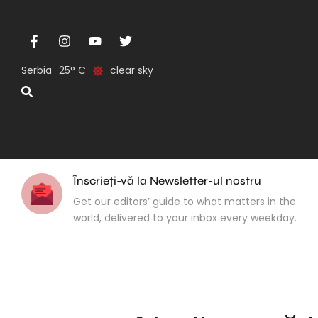
Serbia
25
clear sky
Înscrieți-vă la Newsletter-ul nostru
Get our editors’ guide to what matters in the
world, delivered to your inbox every weekday.