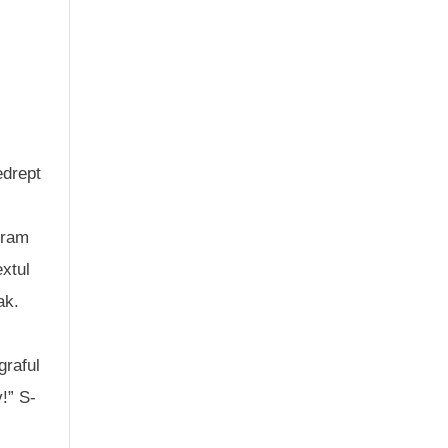
edrept
tram
extul
ak.
graful
!” S-