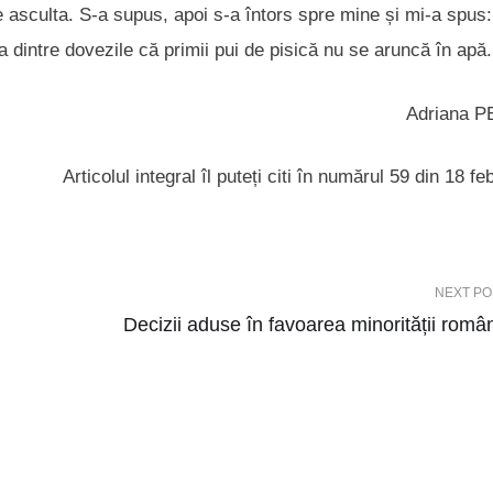
te asculta. S-a supus, apoi s-a întors spre mine și mi-a spus:
a dintre dovezile că primii pui de pisică nu se aruncă în apă.
Adriana 
Articolul integral îl puteți citi în numărul 59 din 18 fe
NEXT PO
Decizii aduse în favoarea minorității româ