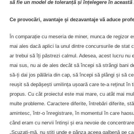
să fie un model de toleranță și înțelegere în aceast
Ce provocări, avantaje şi dezavantaje vă aduce prof
În comparație cu meseria de miner, munca de regizor est
mai ales dacă aplici la unul dintre concursurile de stat cu
ar trebui să îți păstrezi calmul. Adesea, acest lucru nu
mai sus, nu ai de ales decât să începi să strângi bani de
să-ți dai jos pălăria din cap, să începi să plângi și să ce
reușit să depășești umilința ușoară care te-a reținut în 
propus. Cu cât proiectul este mai mare, cu atât mai mul
multe probleme. Caractere diferite, întrebări diferite, stăr
amintesc, într-o înregistrare, în momentul în care haosu
când eram cu nervii întinși și era nevoie de concentrare
„Scuzați-mă, nu știți unde e pânza aceea galbenă pe ca