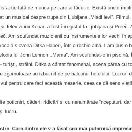
sfacție față de munca pe care ai făcut-o. Există unele împlin
t un musical despre trupa din Ljubljana „Mladi levi”. Filmul,
 și Televiziunii Kopar, a fost înregistat la Ljubljana și Poreč.
oreč. Am scufundat muzicienii cu instrumentele lor vechi în a
 vocală slovenă Ditka Haberl, într-o rochie albă. I-am pus o b
lodia lui John Lennon ,,Mama”. Am scufundat-o în piscină. 
 – turişti, străini. Ditka a cântat fenomenal, scena părea cu to
uze zgomotoase au izbucnit de pe balconul hotelului. Lucruri 
ivul pentru care faci această meserie, ceea ce dă sens vieții
e poticniri, căderi, ridicări și cu nenumărate începuturi, da
şi lucru.
stre. Care dintre ele v-a lăsat cea mai puternică impresi