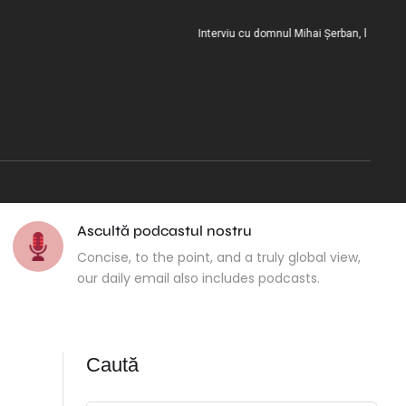
Interviu cu domnul Mihai Șerban, la încheierea m
Ascultă podcastul nostru
Concise, to the point, and a truly global view,
our daily email also includes podcasts.
Caută