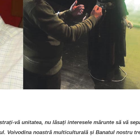
ați-vă unitatea, nu lăsați interesele mărunte să vă sepa
itul. Voivodina noastră multiculturală și Banatul nostru tr