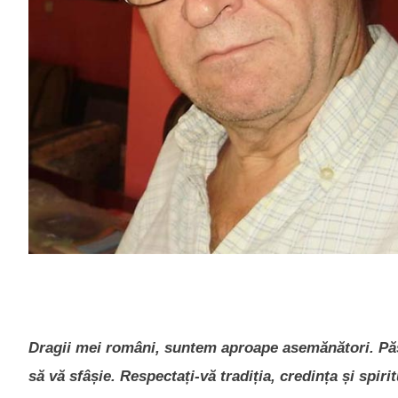
Dragii mei români, suntem aproape asemănători. Păstr
să vă sfâșie. Respectați-vă tradiția, credința și spir