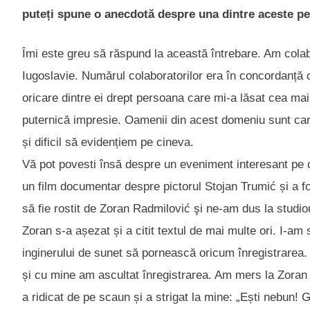
puteți spune o anecdotă despre una dintre aceste pe
Îmi este greu să răspund la această întrebare. Am colabo
Iugoslavie. Numărul colaboratorilor era în concordanță 
oricare dintre ei drept persoana care mi-a lăsat cea mai
puternică impresie. Oamenii din acest domeniu sunt carism
și dificil să evidențiem pe cineva.
Vă pot povesti însă despre un eveniment interesant pe 
un film documentar despre pictorul Stojan Trumić și a f
să fie rostit de Zoran Radmilović şi ne-am dus la studio
Zoran s-a așezat și a citit textul de mai multe ori. I-am
inginerului de sunet să pornească oricum înregistrarea. 
și cu mine am ascultat înregistrarea. Am mers la Zoran 
a ridicat de pe scaun și a strigat la mine: „Ești nebun!