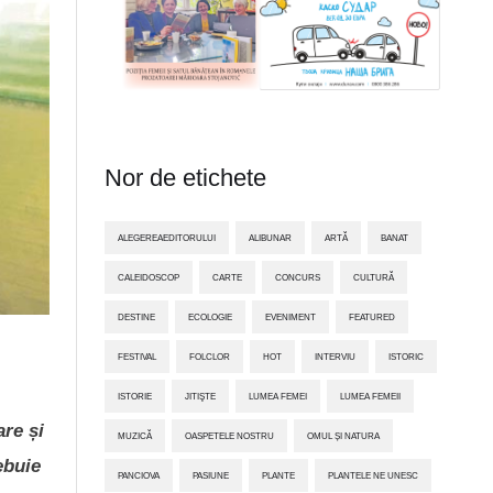
Nor de etichete
ALEGEREAEDITORULUI
ALIBUNAR
ARTĂ
BANAT
CALEIDOSCOP
CARTE
CONCURS
CULTURĂ
DESTINE
ECOLOGIE
EVENIMENT
FEATURED
FESTIVAL
FOLCLOR
HOT
INTERVIU
ISTORIC
ISTORIE
JITIŞTE
LUMEA FEMEI
LUMEA FEMEII
re și
MUZICĂ
OASPETELE NOSTRU
OMUL ȘI NATURA
ebuie
PANCIOVA
PASIUNE
PLANTE
PLANTELE NE UNESC