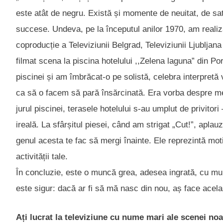
este atât de negru. Există și momente de neuitat, de sati
succese. Undeva, pe la începutul anilor 1970, am realiza
coproducție a Televiziunii Belgrad, Televiziunii Ljubljana
filmat scena la piscina hotelului ,,Zelena laguna” din P
piscinei și am îmbrăcat-o pe solistă, celebra interpretă
ca să o facem să pară însărcinată. Era vorba despre me
jurul piscinei, terasele hotelului s-au umplut de privitori
ireală. La sfârșitul piesei, când am strigat „Cut!”, apla
genul acesta te fac să mergi înainte. Ele reprezintă mot
activității tale.
În concluzie, este o muncă grea, adesea ingrată, cu mult
este sigur: dacă ar fi să mă nasc din nou, aș face acela
Ați lucrat la televiziune cu nume mari ale scenei noa