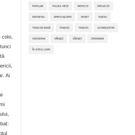
POPULAR
PULSUL VIEȚII
REFECȚII
REFLECȚII
REPORTAJ
SPIRITUALITATE
SPORT
TEATRU
TENIS DE MASĂ
TRADIŢII
TRADIȚII
ULTIMELESTIRI
 colo,
VOIVODINA
VÂRŞEŢ
VÂRȘEȚ
ZRENIANIN
Atunci
ÎN JURUL LUMII
tă
ricii,
r. Ai
ai
Îmi
ului,
bat:
otul