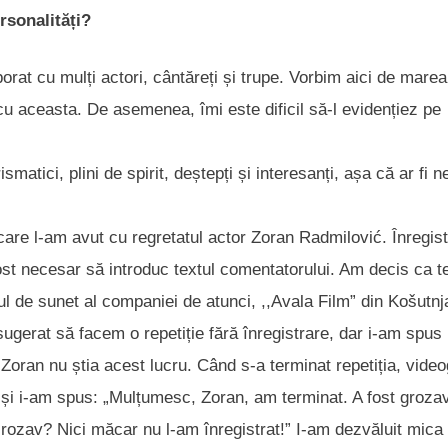
rsonalități?
rat cu mulți actori, cântăreți și trupe. Vorbim aici de marea
cu aceasta. De asemenea, îmi este dificil să-l evidențiez pe
atici, plini de spirit, deștepți și interesanți, așa că ar fi n
care l-am avut cu regretatul actor Zoran Radmilović. Înregis
ost necesar să introduc textul comentatorului. Am decis ca t
ul de sunet al companiei de atunci, ,,Avala Film” din Košutnj
 sugerat să facem o repetiție fără înregistrare, dar i-am spus
Zoran nu știa acest lucru. Când s-a terminat repetiția, video
și i-am spus: „Mulțumesc, Zoran, am terminat. A fost grozav
 Grozav? Nici măcar nu l-am înregistrat!” I-am dezvăluit mica