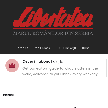
ACASĂ
CATEGORII
PUBLICAŢII
INFO
Deveniți abonat digital
Get our editors’ guide to what matters in the
world, delivered to your inbox every weekday.
INTERVIU