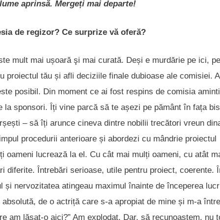
ă lume aprinsă. Mergeți mai departe!
esia de regizor? Ce surprize vă oferă?
e mult mai ușoară şi mai curată. Deși e murdărie pe ici, pe
 proiectul tău și afli deciziile finale dubioase ale comisiei. 
 este posibil. Din moment ce ai fost respins de comisia aminti
 la sponsori. Îți vine parcă să te așezi pe pământ în fața bise
rșești – să îți arunce cineva dintre nobilii trecători vreun dina
timpul procedurii anterioare și abordezi cu mândrie proiectul
ți oameni lucrează la el. Cu cât mai mulți oameni, cu atât m
i diferite. Întrebări serioase, utile pentru proiect, coerente. 
l și nervozitatea atingeau maximul înainte de începerea lucr
 absolută, de o actriță care s-a apropiat de mine și m-a între
re am lăsat-o aici?” Am explodat. Dar, să recunoaștem, nu t