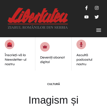
Înscrieți-vă la
Ascultă
Deveniți abonat
Newsletter-ul
podcastul
digital
nostru
nostru
CULTURĂ
Imagism și