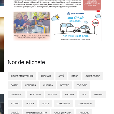
Nor de etichete
ALEGEREAEDITORULUI
ALIBUNAR
ARTĂ
BANAT
CALEIDOSCOP
CARTE
CONCURS
CULTURĂ
DESTINE
ECOLOGIE
EVENIMENT
FEATURED
FESTIVAL
FOLCLOR
HOT
INTERVIU
ISTORIC
ISTORIE
JITIŞTE
LUMEA FEMEI
LUMEA FEMEII
MUZICĂ
OASPETELE NOSTRU
OMUL ȘI NATURA
PANCIOVA