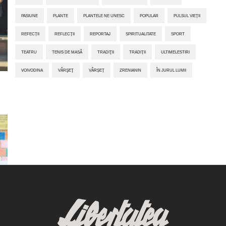
PASIUNE
PLANTE
PLANTELE NE UNESC
POPULAR
PULSUL VIEȚII
REFECȚII
REFLECȚII
REPORTAJ
SPIRITUALITATE
SPORT
TEATRU
TENIS DE MASĂ
TRADIŢII
TRADIȚII
ULTIMELESTIRI
VOIVODINA
VÂRŞEŢ
VÂRȘEȚ
ZRENIANIN
ÎN JURUL LUMII