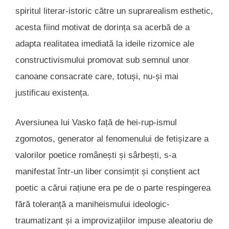
spiritul literar-istoric către un suprarealism esthetic,
acesta fiind motivat de dorința sa acerbă de a
adapta realitatea imediată la ideile rizomice ale
constructivismului promovat sub semnul unor
canoane consacrate care, totuși, nu-și mai
justificau existența.
Aversiunea lui Vasko față de hei-rup-ismul
zgomotos, generator al fenomenului de fetișizare a
valorilor poetice românești și sârbești, s-a
manifestat într-un liber consimțit și conștient act
poetic a cărui rațiune era pe de o parte respingerea
fără toleranță a maniheismului ideologic-
traumatizant și a improvizațiilor impuse aleatoriu de