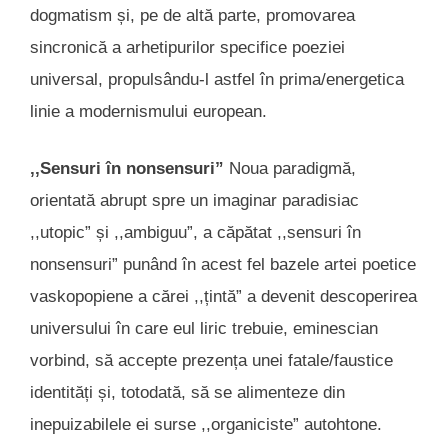
dogmatism și, pe de altă parte, promovarea
sincronică a arhetipurilor specifice poeziei
universal, propulsându-l astfel în prima/energetica
linie a modernismului european.
,,Sensuri în nonsensuri”
Noua paradigmă,
orientată abrupt spre un imaginar paradisiac
,,utopic” și ,,ambiguu”, a căpătat ,,sensuri în
nonsensuri” punând în acest fel bazele artei poetice
vaskopopiene a cărei ,,țintă” a devenit descoperirea
universului în care eul liric trebuie, eminescian
vorbind, să accepte prezența unei fatale/faustice
identități și, totodată, să se alimenteze din
inepuizabilele ei surse ,,organiciste” autohtone.