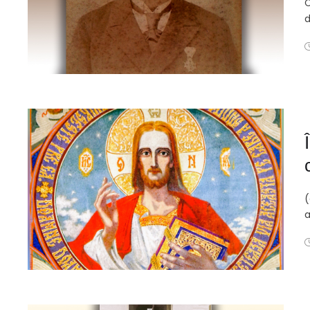
C
d
(
a