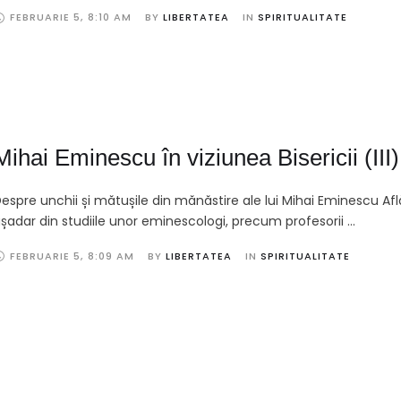
FEBRUARIE 5
,
8:10 AM
BY 
LIBERTATEA
IN 
SPIRITUALITATE
Mihai Eminescu în viziunea Bisericii (III)
espre unchii și mătușile din mănăstire ale lui Mihai Eminescu Af
șadar din studiile unor eminescologi, precum profesorii …
FEBRUARIE 5
,
8:09 AM
BY 
LIBERTATEA
IN 
SPIRITUALITATE