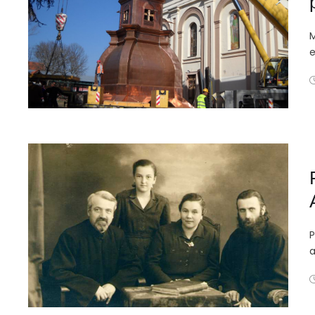
M
e
P
a