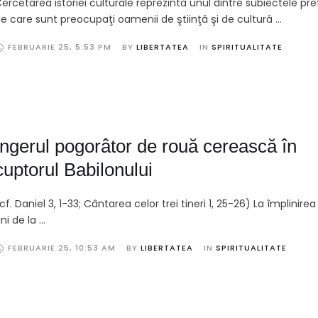
ercetarea istoriei culturale reprezintă unul dintre subiectele pr
e care sunt preocupaţi oamenii de ştiinţă şi de cultură …
FEBRUARIE 25
,
5:53 PM
BY 
LIBERTATEA
IN 
SPIRITUALITATE
Îngerul pogorâtor de rouă cerească în
cuptorul Babilonului
cf. Daniel 3, 1-33; Cântarea celor trei tineri 1, 25-26) La împlinire
ni de la …
FEBRUARIE 25
,
10:53 AM
BY 
LIBERTATEA
IN 
SPIRITUALITATE