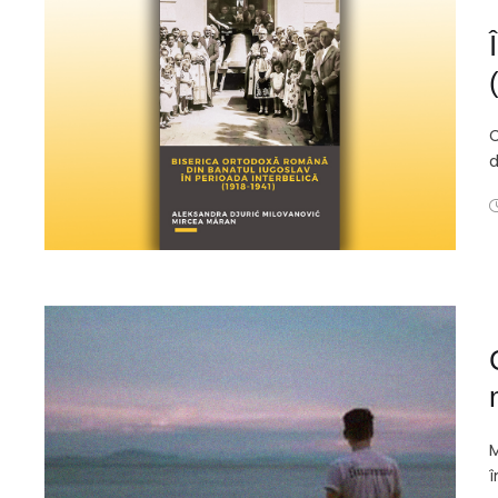
C
d
M
î