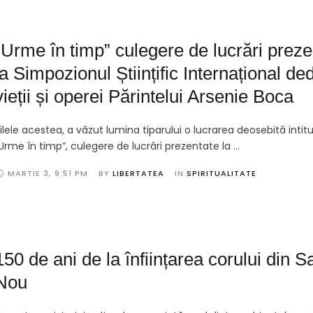
„Urme în timp” culegere de lucrări preze
la Simpozionul Științific Internațional de
vieții și operei Părintelui Arsenie Boca
ilele acestea, a văzut lumina tiparului o lucrarea deosebită intit
Urme în timp”, culegere de lucrări prezentate la …
MARTIE 3
,
9:51 PM
BY 
LIBERTATEA
IN 
SPIRITUALITATE
150 de ani de la înființarea corului din S
Nou