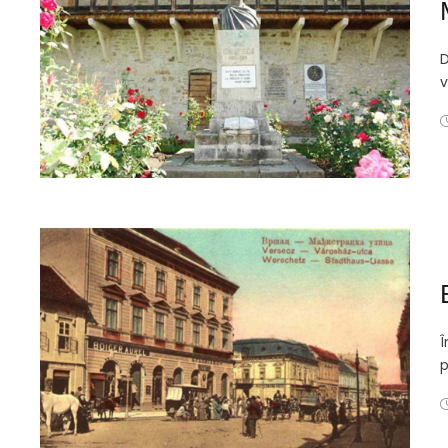
D
v
Î
p