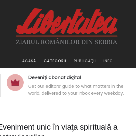
ACASĂ
CATEGORII
PUBLICAŢII
INFO
Deveniți abonat digital
Get our editors’ guide to what matters in the
world, delivered to your inbox every weekday.
Eveniment unic în viaţa spirituală a