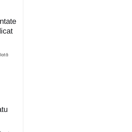
ntate
dicat
ulată
atu