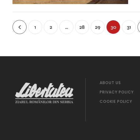
1
2
…
28
29
30
31
ABOUT US
PRIVACY POLICY
COOKIE POLICY