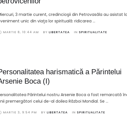
petrovicenilor
iercuri, 3 martie curent, credincioşii din Petrovasâla au asistat l
veniment unic din viaţa lor spirituală: ridicarea …
MARTIE 8
,
10:44 AM
BY 
LIBERTATEA
IN 
SPIRITUALITATE
Personalitatea harismatică a Părintelui
Arsenie Boca (I)
ersonalitatea Părintelui nostru Arsenie Boca a fost remarcată în
nii premergători celui de-al doilea Război Mondial. Se …
MARTIE 3
,
9:54 PM
BY 
LIBERTATEA
IN 
SPIRITUALITATE