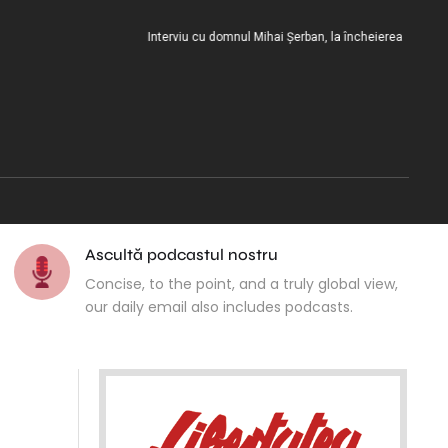
Interviu cu domnul Mihai Șerban, la încheierea misiunii diplo
Ascultă podcastul nostru
Concise, to the point, and a truly global view,
our daily email also includes podcasts.