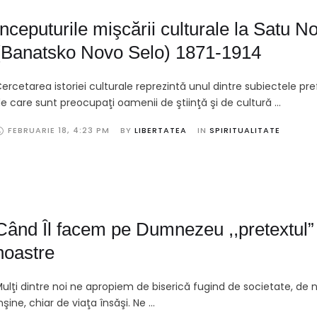
Începuturile mişcării culturale la Satu N
(Banatsko Novo Selo) 1871-1914
ercetarea istoriei culturale reprezintă unul dintre subiectele pr
e care sunt preocupaţi oamenii de ştiinţă şi de cultură …
FEBRUARIE 18
,
4:23 PM
BY 
LIBERTATEA
IN 
SPIRITUALITATE
Când Îl facem pe Dumnezeu ,,pretextul” v
noastre
ulţi dintre noi ne apropiem de biserică fugind de societate, de n
nşine, chiar de viaţa însăşi. Ne …