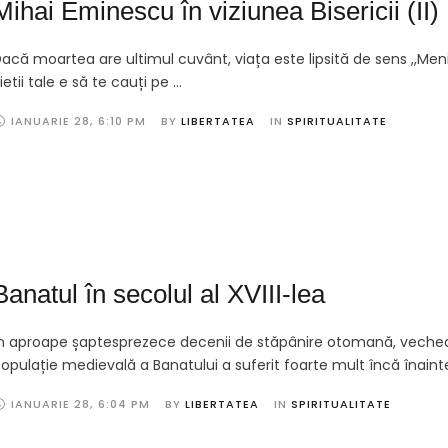
Mihai Eminescu în viziunea Bisericii (II)
acă moartea are ultimul cuvânt, viața este lipsită de sens ,,Men
ietii tale e să te cauți pe …
IANUARIE 28
,
6:10 PM
BY 
LIBERTATEA
IN 
SPIRITUALITATE
Banatul în secolul al XVIII-lea
n aproape șaptesprezece decenii de stăpânire otomană, veche
opulație medievală a Banatului a suferit foarte mult încă înaint
IANUARIE 28
,
6:04 PM
BY 
LIBERTATEA
IN 
SPIRITUALITATE