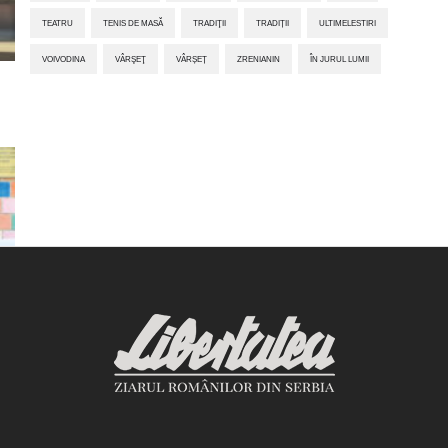
TEATRU
TENIS DE MASĂ
TRADIŢII
TRADIȚII
ULTIMELESTIRI
VOIVODINA
VÂRŞEŢ
VÂRȘEȚ
ZRENIANIN
ÎN JURUL LUMII