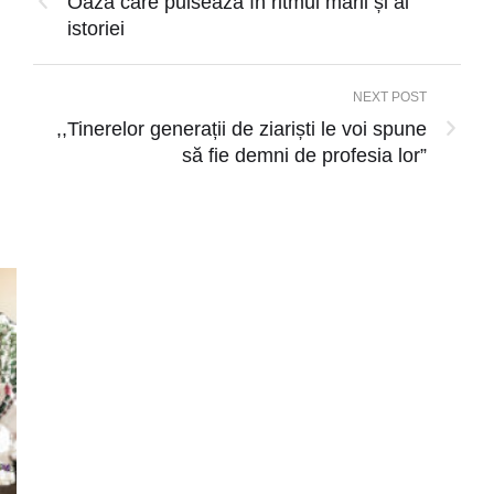
Oază care pulsează în ritmul mării și al
istoriei
NEXT POST
,,Tinerelor generații de ziariști le voi spune
să fie demni de profesia lor”