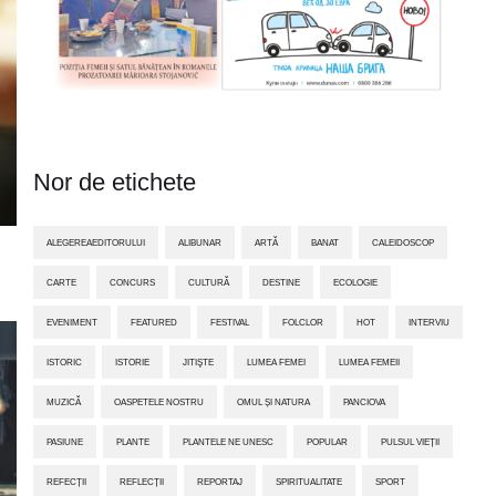
Nor de etichete
ALEGEREAEDITORULUI
ALIBUNAR
ARTĂ
BANAT
CALEIDOSCOP
CARTE
CONCURS
CULTURĂ
DESTINE
ECOLOGIE
EVENIMENT
FEATURED
FESTIVAL
FOLCLOR
HOT
INTERVIU
ISTORIC
ISTORIE
JITIŞTE
LUMEA FEMEI
LUMEA FEMEII
MUZICĂ
OASPETELE NOSTRU
OMUL ȘI NATURA
PANCIOVA
PASIUNE
PLANTE
PLANTELE NE UNESC
POPULAR
PULSUL VIEȚII
REFECȚII
REFLECȚII
REPORTAJ
SPIRITUALITATE
SPORT