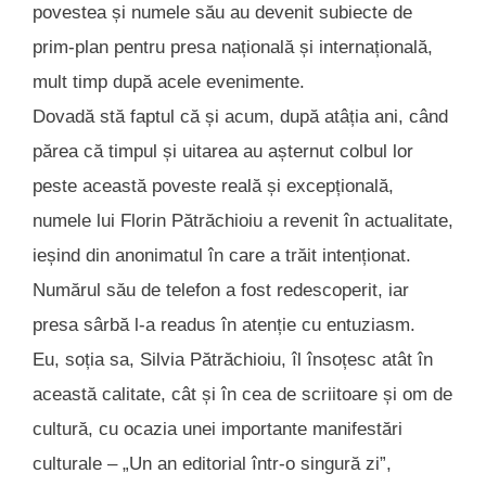
povestea și numele său au devenit subiecte de
prim-plan pentru presa națională și internațională,
mult timp după acele evenimente.
Dovadă stă faptul că și acum, după atâția ani, când
părea că timpul și uitarea au așternut colbul lor
peste această poveste reală și excepțională,
numele lui Florin Pătrăchioiu a revenit în actualitate,
ieșind din anonimatul în care a trăit intenționat.
Numărul său de telefon a fost redescoperit, iar
presa sârbă l-a readus în atenție cu entuziasm.
Eu, soția sa, Silvia Pătrăchioiu, îl însoțesc atât în
această calitate, cât și în cea de scriitoare și om de
cultură, cu ocazia unei importante manifestări
culturale – „Un an editorial într-o singură zi”,