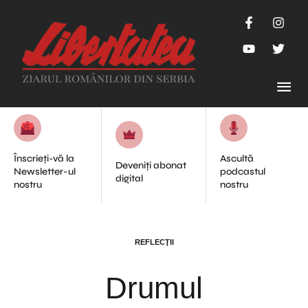
Înscrieți-vă la
Ascultă
Deveniți abonat
Newsletter-ul
podcastul
digital
nostru
nostru
REFLECŢII
Drumul