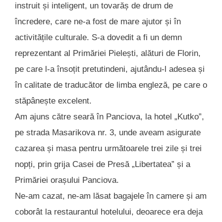
instruit și inteligent, un tovarăș de drum de
încredere, care ne-a fost de mare ajutor și în
activitățile culturale. S-a dovedit a fi un demn
reprezentant al Primăriei Pielești, alături de Florin,
pe care l-a însoțit pretutindeni, ajutându-l adesea și
în calitate de traducător de limba engleză, pe care o
stăpânește excelent.
Am ajuns către seară în Panciova, la hotel „Kutko”,
pe strada Masarikova nr. 3, unde aveam asigurate
cazarea și masa pentru următoarele trei zile și trei
nopți, prin grija Casei de Presă „Libertatea” și a
Primăriei orașului Panciova.
Ne-am cazat, ne-am lăsat bagajele în camere și am
coborât la restaurantul hotelului, deoarece era deja