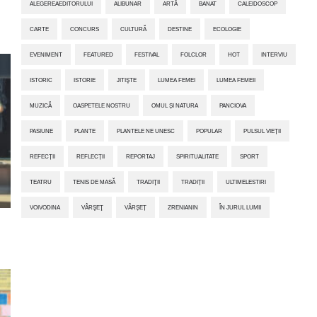
ALEGEREAEDITORULUI
ALIBUNAR
ARTĂ
BANAT
CALEIDOSCOP
CARTE
CONCURS
CULTURĂ
DESTINE
ECOLOGIE
EVENIMENT
FEATURED
FESTIVAL
FOLCLOR
HOT
INTERVIU
ISTORIC
ISTORIE
JITIŞTE
LUMEA FEMEI
LUMEA FEMEII
MUZICĂ
OASPETELE NOSTRU
OMUL ȘI NATURA
PANCIOVA
PASIUNE
PLANTE
PLANTELE NE UNESC
POPULAR
PULSUL VIEȚII
REFECȚII
REFLECȚII
REPORTAJ
SPIRITUALITATE
SPORT
TEATRU
TENIS DE MASĂ
TRADIŢII
TRADIȚII
ULTIMELESTIRI
VOIVODINA
VÂRŞEŢ
VÂRȘEȚ
ZRENIANIN
ÎN JURUL LUMII