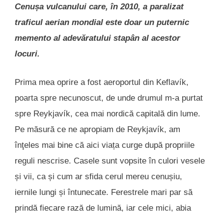
Cenușa vulcanului care, în 2010, a paralizat
traficul aerian mondial este doar un puternic
memento al adevăratului stapân al acestor
locuri.
Prima mea oprire a fost aeroportul din Keflavík,
poarta spre necunoscut, de unde drumul m-a purtat
spre Reykjavík, cea mai nordică capitală din lume.
Pe măsură ce ne apropiam de Reykjavík, am
înţeles mai bine că aici viața curge după propriile
reguli nescrise. Casele sunt vopsite în culori vesele
și vii, ca și cum ar sfida cerul mereu cenușiu,
iernile lungi și întunecate. Ferestrele mari par să
prindă fiecare rază de lumină, iar cele mici, abia