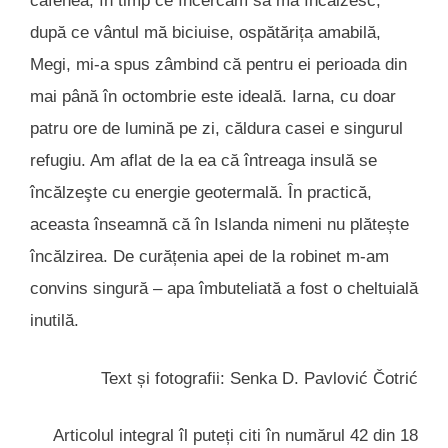
cafenea, în timp ce încercam să mă încălzesc,
după ce vântul mă biciuise, ospătărița amabilă,
Megi, mi-a spus zâmbind că pentru ei perioada din
mai până în octombrie este ideală. Iarna, cu doar
patru ore de lumină pe zi, căldura casei e singurul
refugiu. Am aflat de la ea că întreaga insulă se
încălzeşte cu energie geotermală. În practică,
aceasta înseamnă că în Islanda nimeni nu plătește
încălzirea. De curățenia apei de la robinet m-am
convins singură – apa îmbuteliată a fost o cheltuială
inutilă.
Text și fotografii: Senka D. Pavlović Čotrić
Articolul integral îl puteți citi în numărul 42 din 18