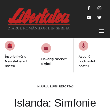
Înscrieți-vă la
Ascultă
Deveniți abonat
Newsletter-ul
podcastul
digital
nostru
nostru
ÎN JURUL LUMII
,
REPORTAJ
Islanda: Simfonie