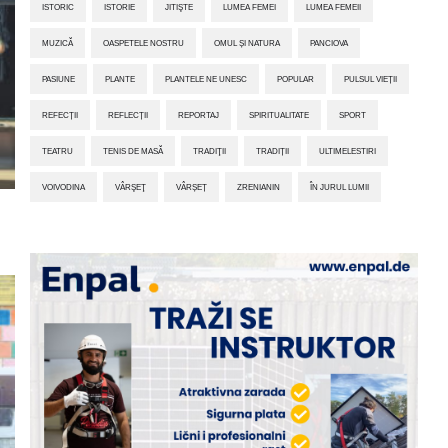
ISTORIC
ISTORIE
JITIŞTE
LUMEA FEMEI
LUMEA FEMEII
MUZICĂ
OASPETELE NOSTRU
OMUL ȘI NATURA
PANCIOVA
PASIUNE
PLANTE
PLANTELE NE UNESC
POPULAR
PULSUL VIEȚII
REFECȚII
REFLECȚII
REPORTAJ
SPIRITUALITATE
SPORT
TEATRU
TENIS DE MASĂ
TRADIŢII
TRADIȚII
ULTIMELESTIRI
VOIVODINA
VÂRŞEŢ
VÂRȘEȚ
ZRENIANIN
ÎN JURUL LUMII