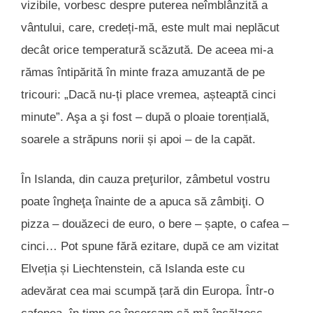
vizibile, vorbesc despre puterea neîmblânzită a
vântului, care, credeți-mă, este mult mai neplăcut
decât orice temperatură scăzută. De aceea mi-a
rămas întipărită în minte fraza amuzantă de pe
tricouri: „Dacă nu-ți place vremea, așteaptă cinci
minute”. Aşa a şi fost – după o ploaie torențială,
soarele a străpuns norii și apoi – de la capăt.
În Islanda, din cauza preţurilor, zâmbetul vostru
poate îngheţa înainte de a apuca să zâmbiţi. O
pizza – douăzeci de euro, o bere – șapte, o cafea –
cinci… Pot spune fără ezitare, după ce am vizitat
Elveția și Liechtenstein, că Islanda este cu
adevărat cea mai scumpă țară din Europa. Într-o