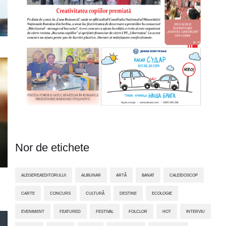
Nor de etichete
ALEGEREAEDITORULUI
ALIBUNAR
ARTĂ
BANAT
CALEIDOSCOP
CARTE
CONCURS
CULTURĂ
DESTINE
ECOLOGIE
EVENIMENT
FEATURED
FESTIVAL
FOLCLOR
HOT
INTERVIU