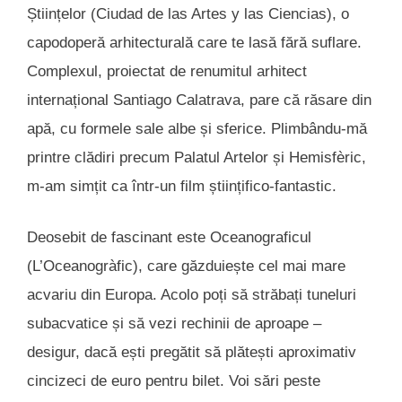
Științelor (Ciudad de las Artes y las Ciencias), o
capodoperă arhitecturală care te lasă fără suflare.
Complexul, proiectat de renumitul arhitect
internațional Santiago Calatrava, pare că răsare din
apă, cu formele sale albe și sferice. Plimbându-mă
printre clădiri precum Palatul Artelor și Hemisfèric,
m-am simțit ca într-un film științifico-fantastic.
Deosebit de fascinant este Oceanograficul
(L’Oceanogràfic), care găzduiește cel mai mare
acvariu din Europa. Acolo poți să străbați tuneluri
subacvatice și să vezi rechinii de aproape –
desigur, dacă ești pregătit să plătești aproximativ
cincizeci de euro pentru bilet. Voi sări peste