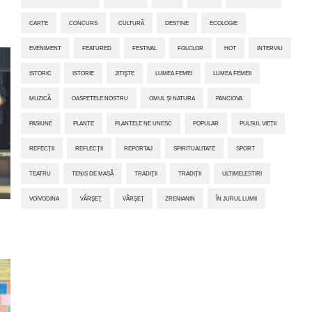
CARTE
CONCURS
CULTURĂ
DESTINE
ECOLOGIE
EVENIMENT
FEATURED
FESTIVAL
FOLCLOR
HOT
INTERVIU
ISTORIC
ISTORIE
JITIŞTE
LUMEA FEMEI
LUMEA FEMEII
MUZICĂ
OASPETELE NOSTRU
OMUL ȘI NATURA
PANCIOVA
PASIUNE
PLANTE
PLANTELE NE UNESC
POPULAR
PULSUL VIEȚII
REFECȚII
REFLECȚII
REPORTAJ
SPIRITUALITATE
SPORT
TEATRU
TENIS DE MASĂ
TRADIŢII
TRADIȚII
ULTIMELESTIRI
VOIVODINA
VÂRŞEŢ
VÂRȘEȚ
ZRENIANIN
ÎN JURUL LUMII