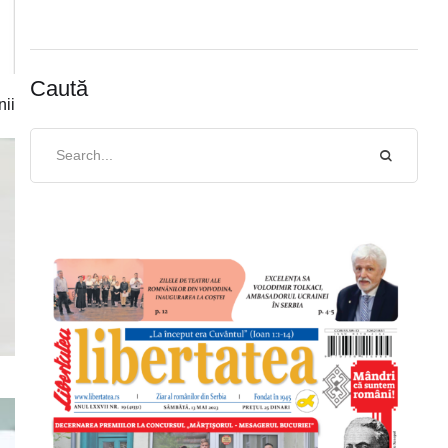
Caută
nii