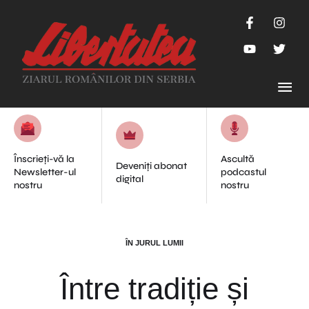
Înscrieți-vă la
Ascultă
Deveniți abonat
Newsletter-ul
podcastul
digital
nostru
nostru
ÎN JURUL LUMII
Între tradiție și