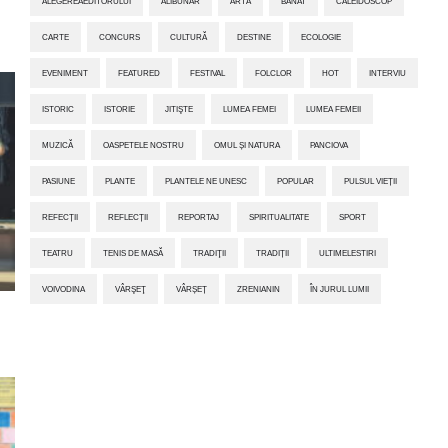
ALEGEREAEDITORULUI
ALIBUNAR
ARTĂ
BANAT
CALEIDOSCOP
CARTE
CONCURS
CULTURĂ
DESTINE
ECOLOGIE
EVENIMENT
FEATURED
FESTIVAL
FOLCLOR
HOT
INTERVIU
ISTORIC
ISTORIE
JITIŞTE
LUMEA FEMEI
LUMEA FEMEII
MUZICĂ
OASPETELE NOSTRU
OMUL ȘI NATURA
PANCIOVA
PASIUNE
PLANTE
PLANTELE NE UNESC
POPULAR
PULSUL VIEȚII
REFECȚII
REFLECȚII
REPORTAJ
SPIRITUALITATE
SPORT
TEATRU
TENIS DE MASĂ
TRADIŢII
TRADIȚII
ULTIMELESTIRI
VOIVODINA
VÂRŞEŢ
VÂRȘEȚ
ZRENIANIN
ÎN JURUL LUMII