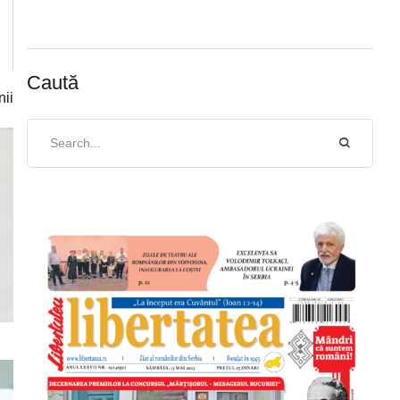
Caută
nii