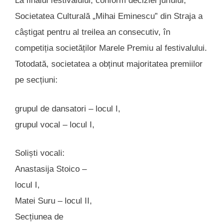
La finalul festivalului, conform deciziei juriului,
Societatea Culturală „Mihai Eminescu” din Straja a
câștigat pentru al treilea an consecutiv, în
competiția societăților Marele Premiu al festivalului.
Totodată, societatea a obținut majoritatea premiilor
pe secțiuni:
grupul de dansatori – locul I,
grupul vocal – locul I,
Soliști vocali:
Anastasija Stoico –
locul I,
Matei Suru – locul II,
Secțiunea de