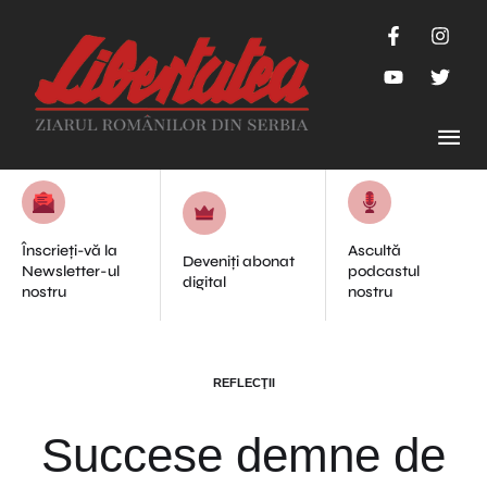
Înscrieți-vă la
Ascultă
Deveniți abonat
Newsletter-ul
podcastul
digital
nostru
nostru
REFLECŢII
Succese demne de