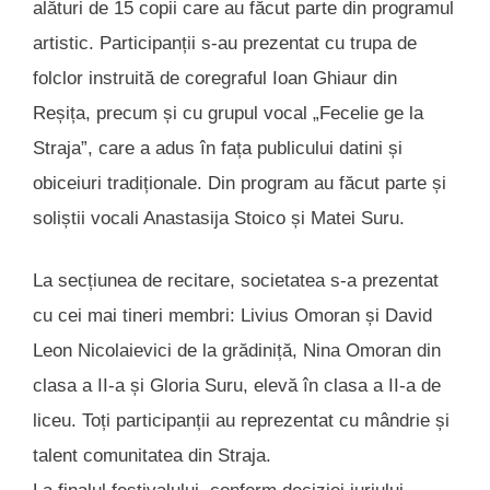
alături de 15 copii care au făcut parte din programul
artistic. Participanții s-au prezentat cu trupa de
folclor instruită de coregraful Ioan Ghiaur din
Reșița, precum și cu grupul vocal „Fecelie ge la
Straja”, care a adus în fața publicului datini și
obiceiuri tradiționale. Din program au făcut parte și
soliștii vocali Anastasija Stoico și Matei Suru.
La secțiunea de recitare, societatea s-a prezentat
cu cei mai tineri membri: Livius Omoran și David
Leon Nicolaievici de la grădiniță, Nina Omoran din
clasa a II-a și Gloria Suru, elevă în clasa a II-a de
liceu. Toți participanții au reprezentat cu mândrie și
talent comunitatea din Straja.