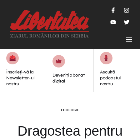
Înscrieți-vă la
Ascultă
Deveniți abonat
Newsletter-ul
podcastul
digital
nostru
nostru
ECOLOGIE
Dragostea pentru