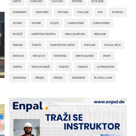
CARTE
CONCURS
CULTURĂ
DESTINE
ECOLOGIE
EVENIMENT
FEATURED
FESTIVAL
FOLCLOR
HOT
INTERVIU
ISTORIC
ISTORIE
JITIŞTE
LUMEA FEMEI
LUMEA FEMEII
MUZICĂ
OASPETELE NOSTRU
OMUL ȘI NATURA
PANCIOVA
PASIUNE
PLANTE
PLANTELE NE UNESC
POPULAR
PULSUL VIEȚII
REFECȚII
REFLECȚII
REPORTAJ
SPIRITUALITATE
SPORT
TEATRU
TENIS DE MASĂ
TRADIŢII
TRADIȚII
ULTIMELESTIRI
VOIVODINA
VÂRŞEŢ
VÂRȘEȚ
ZRENIANIN
ÎN JURUL LUMII