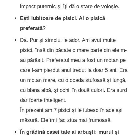
impact puternic și îți dă o stare de voioșie.
Ești iubitoare de pisici. Ai o pisică
preferată?
Da. Pur și simplu, le ador. Am avut multe
pisici, însă din păcate o mare parte din ele m-
au părăsit. Preferatul meu a fost un motan pe
care l-am pierdut anul trecut la doar 5 ani. Era
un motan mare, cu o coada stufoasă și lungă,
cu blana albă, și ochii în două culori. Era surd
dar foarte inteligent.
În prezent am 7 pisici și le iubesc în aceiași
măsură. Ele îmi fac ziua mai frumoasă.
În grădină casei tale ai arbuști: murul și