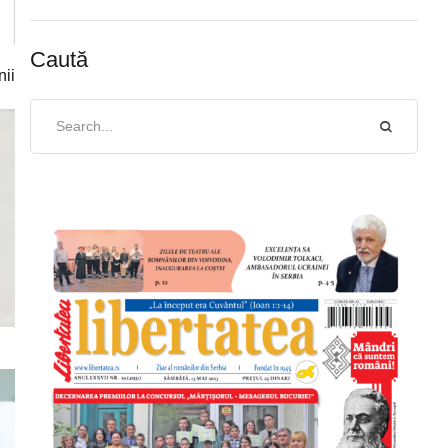
Caută
nii