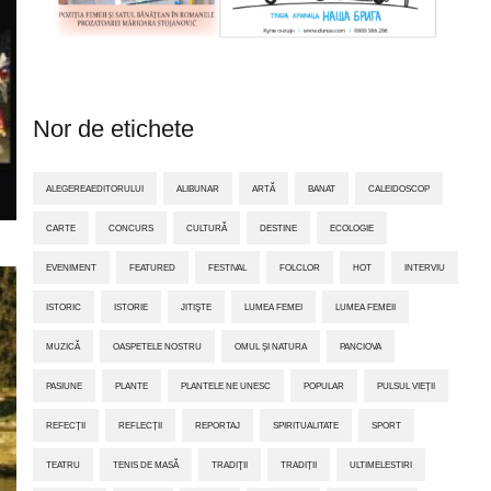
Nor de etichete
ALEGEREAEDITORULUI
ALIBUNAR
ARTĂ
BANAT
CALEIDOSCOP
CARTE
CONCURS
CULTURĂ
DESTINE
ECOLOGIE
EVENIMENT
FEATURED
FESTIVAL
FOLCLOR
HOT
INTERVIU
ISTORIC
ISTORIE
JITIŞTE
LUMEA FEMEI
LUMEA FEMEII
MUZICĂ
OASPETELE NOSTRU
OMUL ȘI NATURA
PANCIOVA
PASIUNE
PLANTE
PLANTELE NE UNESC
POPULAR
PULSUL VIEȚII
REFECȚII
REFLECȚII
REPORTAJ
SPIRITUALITATE
SPORT
TEATRU
TENIS DE MASĂ
TRADIŢII
TRADIȚII
ULTIMELESTIRI