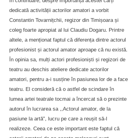
În continuare, despre importanța acestei cărți
dedicată activității actorilor amatori a vorbit
Constantin Tovarnițchii, regizor din Timișoara și
coleg foarte apropiat al lui Claudiu Dogaru. Printre
altele, a menționat faptul că diferența dintre actorul
profesionist și actorul amator aproape că nu există.
În opinia sa, mulți actori profesioniști și regizori de
teatru au deschis ateliere dedicate actorilor
amatori, pentru a-i susține în pasiunea lor de a face
teatru. El consideră că o astfel de scindare în
lumea artei teatrale tocmai a încercat să o prezinte
autorul în lucrarea sa ,,Actorul amator, de la
pasiune la artă”, lucru pe care a reușit să-l
realizeze. Ceea ce este important este faptul că