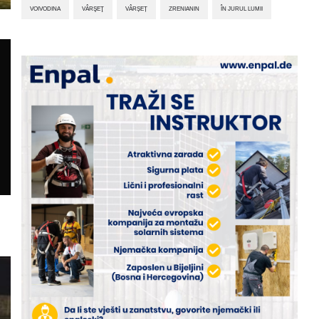
VOIVODINA
VÂRŞEŢ
VÂRȘEȚ
ZRENIANIN
ÎN JURUL LUMII