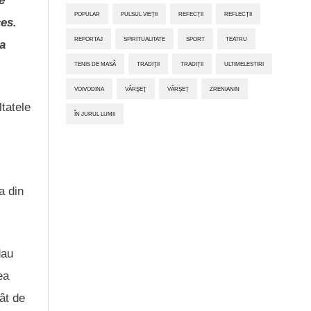
e
POPULAR
PULSUL VIEȚII
REFECȚII
REFLECȚII
ces.
REPORTAJ
SPIRITUALITATE
SPORT
TEATRU
a
TENIS DE MASĂ
TRADIŢII
TRADIȚII
ULTIMELESTIRI
VOIVODINA
VÂRŞEŢ
VÂRȘEȚ
ZRENIANIN
ltatele
ÎN JURUL LUMII
a din
dau
ea
ât de