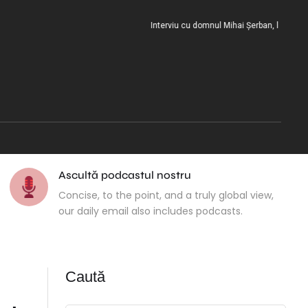
Interviu cu domnul Mihai Șerban, la încheierea m
Ascultă podcastul nostru
Concise, to the point, and a truly global view,
our daily email also includes podcasts.
Caută