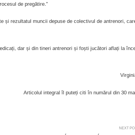
rocesul de pregătire.”
e și rezultatul muncii depuse de colectivul de antrenori, car
ați, dar și din tineri antrenori și foști jucători aflați la înc
Virgin
Articolul integral îl puteți citi în numărul din 30 m
NEXT PO