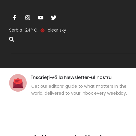
Serbia
24
clear sky
Înscrieți-vă la Newsletter-ul nostru
Get our editors’ guide to what matters in the
world, delivered to your inbox every weekday.