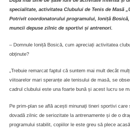
După mai bine de șase luni de activitate intensă și 
specialitate, activitatea Clubului de Tenis de Masă 
Potrivit coordonatorului programului, Ioniță Bosică,
muncii depuse zilnic de sportivi și antrenori.
– Domnule Ioniță Bosică, cum apreciați activitatea clubul
obținute?
„Trebuie remarcat faptul că suntem mai mult decât mulțumi
viitoarelor mari speranțe ale tenisului de masă, se obse
cadrul clubului este una foarte bună și acest lucru se ma
Pe prim-plan se află acești minunați tineri sportivi care
dovadă zilnic de seriozitate la antrenamente și de o dr
programului stabilit, copiilor le este greu să plece aca