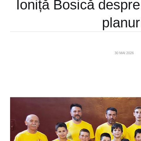
Ioniță Bosică despre 
planur
30 MAI 2026