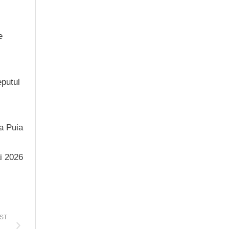
e
eputul
ia Puia
ai 2026
ST