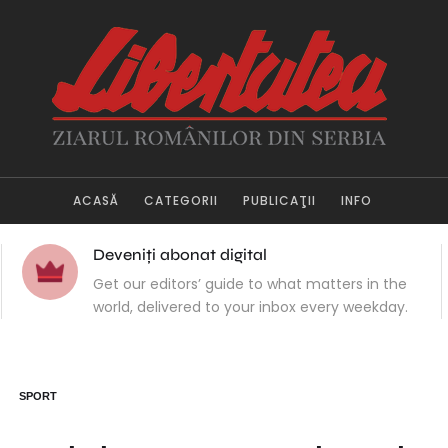
ACASĂ
CATEGORII
PUBLICAŢII
INFO
Deveniți abonat digital
Get our editors’ guide to what matters in the
world, delivered to your inbox every weekday.
SPORT