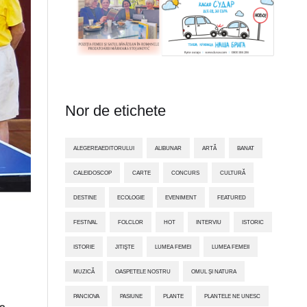
Nor de etichete
ALEGEREAEDITORULUI
ALIBUNAR
ARTĂ
BANAT
CALEIDOSCOP
CARTE
CONCURS
CULTURĂ
DESTINE
ECOLOGIE
EVENIMENT
FEATURED
FESTIVAL
FOLCLOR
HOT
INTERVIU
ISTORIC
ISTORIE
JITIŞTE
LUMEA FEMEI
LUMEA FEMEII
MUZICĂ
OASPETELE NOSTRU
OMUL ȘI NATURA
PANCIOVA
PASIUNE
PLANTE
PLANTELE NE UNESC