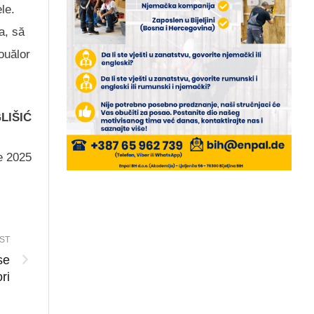
le.
a, să
ouălor
LIŠIĆ
ie 2025
ST
se
ri