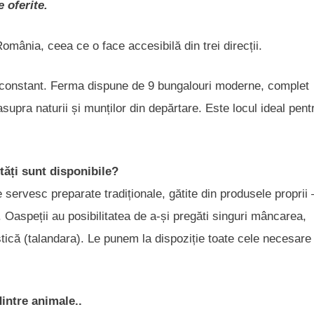
e oferite.
România, ceea ce o face accesibilă din trei direcții.
ă constant. Ferma dispune de 9 bungalouri moderne, complet
supra naturii și munților din depărtare. Este locul ideal pent
t
ăț
i sunt disponibile?
ervesc preparate tradiționale, gătite din produsele proprii 
Oaspeții au posibilitatea de a-și pregăti singuri mâncarea,
ustică (talandara). Le punem la dispoziție toate cele necesare
dintre animale..