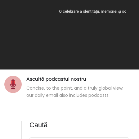
O celebrare a identității, memoriei și solidarității cultur
Ascultă podcastul nostru
Concise, to the point, and a truly global view,
our daily email also includes podcasts.
Caută