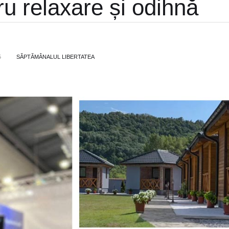
ru relaxare și odihnă
5
SĂPTĂMÂNALUL LIBERTATEA