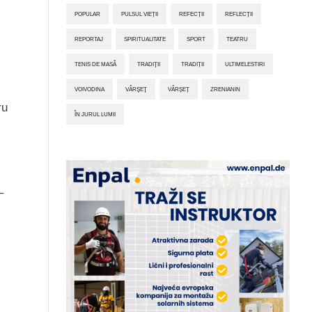
POPULAR
PULSUL VIEȚII
REFECȚII
REFLECȚII
REPORTAJ
SPIRITUALITATE
SPORT
TEATRU
TENIS DE MASĂ
TRADIŢII
TRADIȚII
ULTIMELESTIRI
VOIVODINA
VÂRŞEŢ
VÂRȘEȚ
ZRENIANIN
ru
ÎN JURUL LUMII
–