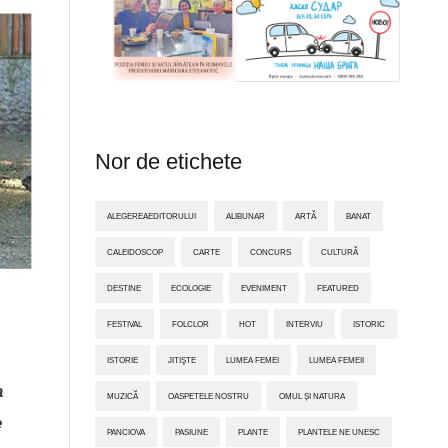
Nor de etichete
ALEGEREAEDITORULUI
ALIBUNAR
ARTĂ
BANAT
CALEIDOSCOP
CARTE
CONCURS
CULTURĂ
DESTINE
ECOLOGIE
EVENIMENT
FEATURED
FESTIVAL
FOLCLOR
HOT
INTERVIU
ISTORIC
ISTORIE
JITIŞTE
LUMEA FEMEI
LUMEA FEMEII
a
MUZICĂ
OASPETELE NOSTRU
OMUL ȘI NATURA
e
PANCIOVA
PASIUNE
PLANTE
PLANTELE NE UNESC