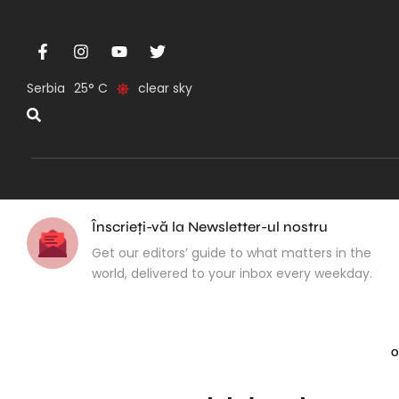
Serbia
25
clear sky
Înscrieți-vă la Newsletter-ul nostru
Get our editors’ guide to what matters in the
world, delivered to your inbox every weekday.
O