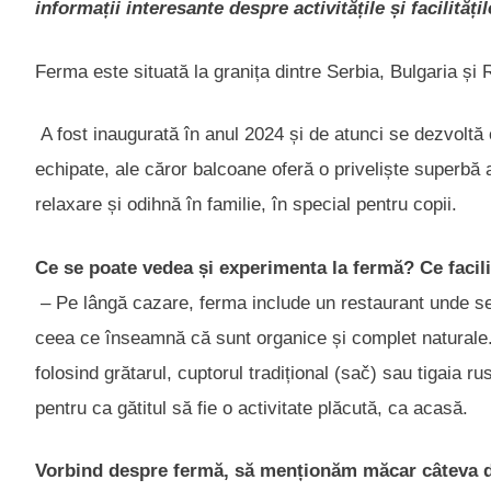
informații interesante despre activitățile și facilitățil
Ferma este situată la granița dintre Serbia, Bulgaria și 
A fost inaugurată în anul 2024 și de atunci se dezvolt
echipate, ale căror balcoane oferă o priveliște superbă a
relaxare și odihnă în familie, în special pentru copii.
Ce se poate vedea
ș
i experimenta la ferm
ă
? Ce facili
– Pe lângă cazare, ferma include un restaurant unde se s
ceea ce înseamnă că sunt organice și complet naturale. 
folosind grătarul, cuptorul tradițional (sač) sau tigaia r
pentru ca gătitul să fie o activitate plăcută, ca acasă.
Vorbind despre ferm
ă
, s
ă
men
ț
ion
ă
m m
ă
car c
â
teva 