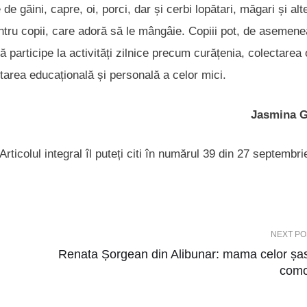
e găini, capre, oi, porci, dar și cerbi lopătari, măgari și alte
ntru copii, care adoră să le mângâie. Copiii pot, de asemene
participe la activități zilnice precum curățenia, colectarea 
ltarea educațională și personală a celor mici.
Jasmina G
Articolul integral îl puteți citi în numărul 39 din 27 septembr
NEXT PO
Renata Șorgean din Alibunar: mama celor șa
como