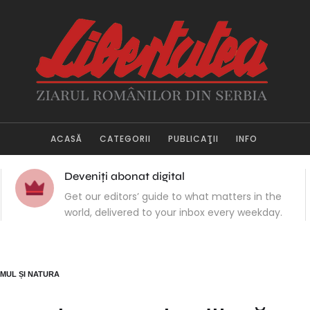
ACASĂ
CATEGORII
PUBLICAŢII
INFO
Deveniți abonat digital
Get our editors’ guide to what matters in the
world, delivered to your inbox every weekday.
MUL ȘI NATURA