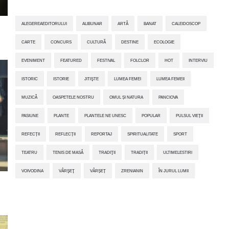
ALEGEREAEDITORULUI
ALIBUNAR
ARTĂ
BANAT
CALEIDOSCOP
CARTE
CONCURS
CULTURĂ
DESTINE
ECOLOGIE
EVENIMENT
FEATURED
FESTIVAL
FOLCLOR
HOT
INTERVIU
ISTORIC
ISTORIE
JITIŞTE
LUMEA FEMEI
LUMEA FEMEII
MUZICĂ
OASPETELE NOSTRU
OMUL ȘI NATURA
PANCIOVA
PASIUNE
PLANTE
PLANTELE NE UNESC
POPULAR
PULSUL VIEȚII
REFECȚII
REFLECȚII
REPORTAJ
SPIRITUALITATE
SPORT
TEATRU
TENIS DE MASĂ
TRADIŢII
TRADIȚII
ULTIMELESTIRI
VOIVODINA
VÂRŞEŢ
VÂRȘEȚ
ZRENIANIN
ÎN JURUL LUMII