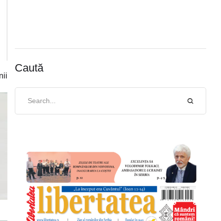
Caută
nii