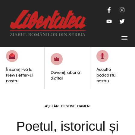
Înscrieți-vă la
Ascultă
Deveniți abonat
Newsletter-ul
podcastul
digital
nostru
nostru
AŞEZĂRI, DESTINE, OAMENI
Poetul, istoricul și