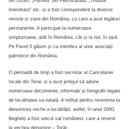
din Uzdin, „Familia” din Petrovasâla, „Tribuna
tineretului” etc. și a fost corespondent la diverse
reviste și ziare din România, cu care a avut legături
permanente. A participat la numeroase
simpozioane, atât în România, cât și la noi, în țară.
Pe Pavel îl găsim și ca membru al unor asociații
patriotice din România.
O perioadă de timp a fost secretar al Cancelariei
locale din Torac și a avut prilejul să adune
numeroase documente, informații și fotografii legate
de localitatea sa natală. A militat pentru revenirea la
denumirea veche a localității; astfel, în anul 2000,
Begheiți a fost unicul sat românesc care a revenit
la vechea denumire – Torăc.