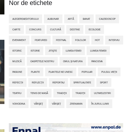
Nor de etichete
ALEGEREAEDITORULUI
ALIBUNAR
ARTĂ
BANAT
CALEIDOSCOP
CARTE
CONCURS
CULTURĂ
DESTINE
ECOLOGIE
EVENIMENT
FEATURED
FESTIVAL
FOLCLOR
HOT
INTERVIU
ISTORIC
ISTORIE
JITIŞTE
LUMEA FEMEI
LUMEA FEMEII
MUZICĂ
OASPETELE NOSTRU
OMUL ȘI NATURA
PANCIOVA
PASIUNE
PLANTE
PLANTELE NE UNESC
POPULAR
PULSUL VIEȚII
REFECȚII
REFLECȚII
REPORTAJ
SPIRITUALITATE
SPORT
TEATRU
TENIS DE MASĂ
TRADIŢII
TRADIȚII
ULTIMELESTIRI
VOIVODINA
VÂRŞEŢ
VÂRȘEȚ
ZRENIANIN
ÎN JURUL LUMII