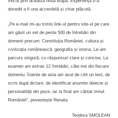
trecut prin această nouă etapă. Experiența s-a
dovedit a fi una accesibilă și chiar plăcută.
„Pe e-mail mi-au trimis link-ul pentru site-ul pe care
am găsit un set de peste 500 de întrebări din
domenii precum: Constituția României, cultura și
civilizația românească, geografia și istoria. Le-am
parcurs singură, cu răspunsuri clare și concise. La
examen am extras 12 întrebări, câte trei din fiecare
domeniu. Înainte de asta am avut de citit un text, de
scris după dictare, de identificat anumite obiecte și
personalități din poze, iar la final am cântat imnul
României”, povestește Renata.
Teodora SMOLEAN