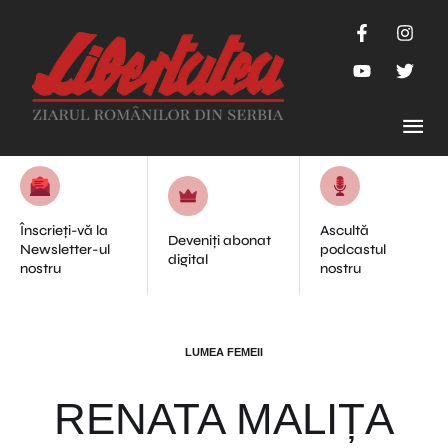
Înscrieți-vă la
Ascultă
Deveniți abonat
Newsletter-ul
podcastul
digital
nostru
nostru
LUMEA FEMEII
RENATA MALIȚA