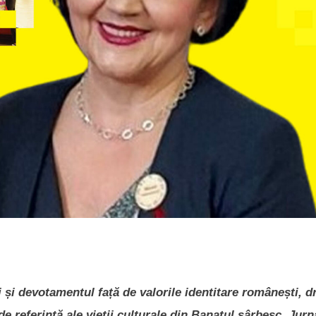
 și devotamentul față de valorile identitare românești, dr
 referință ale vieții culturale din Banatul sârbesc. Jurna