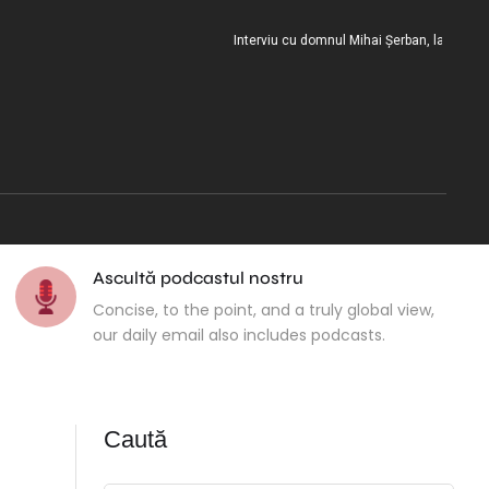
Interviu cu domnul Mihai Șerban, la încheierea m
Ascultă podcastul nostru
Concise, to the point, and a truly global view,
our daily email also includes podcasts.
Caută