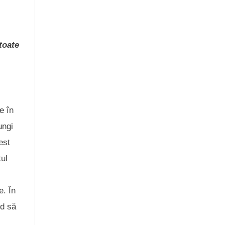
 toate
e în
ungi
est
tul
e. În
nd să