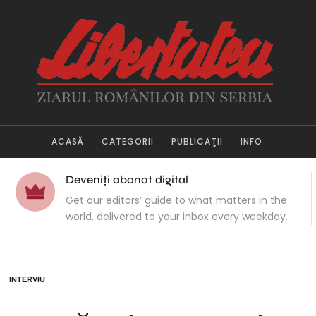
ACASĂ
CATEGORII
PUBLICAŢII
INFO
Deveniți abonat digital
Get our editors’ guide to what matters in the
world, delivered to your inbox every weekday.
INTERVIU