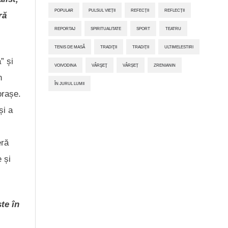
POPULAR
PULSUL VIEȚII
REFECȚII
REFLECȚII
ră
REPORTAJ
SPIRITUALITATE
SPORT
TEATRU
TENIS DE MASĂ
TRADIŢII
TRADIȚII
ULTIMELESTIRI
” și
VOIVODINA
VÂRŞEŢ
VÂRȘEȚ
ZRENIANIN
n
ÎN JURUL LUMII
orașe.
și a
eră
 și
te în