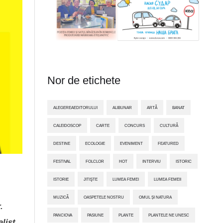
Nor de etichete
ALEGEREAEDITORULUI
ALIBUNAR
ARTĂ
BANAT
CALEIDOSCOP
CARTE
CONCURS
CULTURĂ
DESTINE
ECOLOGIE
EVENIMENT
FEATURED
FESTIVAL
FOLCLOR
HOT
INTERVIU
ISTORIC
ISTORIE
JITIŞTE
LUMEA FEMEI
LUMEA FEMEII
MUZICĂ
OASPETELE NOSTRU
OMUL ȘI NATURA
.
PANCIOVA
PASIUNE
PLANTE
PLANTELE NE UNESC
list,