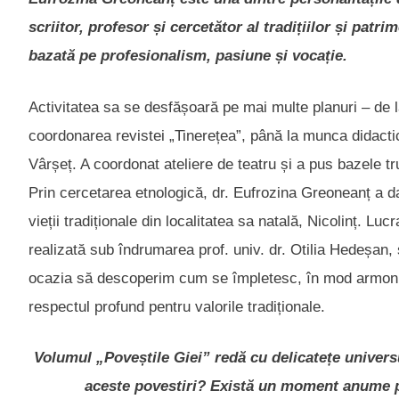
scriitor, profesor și cercetător al tradițiilor și pat
bazată pe profesionalism, pasiune și vocație.
Activitatea sa se desfășoară pe mai multe planuri – de la
coordonarea revistei „Tinerețea”, până la munca didactic
Vârșeț. A coordonat ateliere de teatru și a pus bazele t
Prin cercetarea etnologică, dr. Eufrozina Greoneanț a da
vieții tradiționale din localitatea sa natală, Nicolinț. Lu
realizată sub îndrumarea prof. univ. dr. Otilia Hedeșan, 
ocazia să descoperim cum se împletesc, în mod armonios
respectul profund pentru valorile tradiționale.
Volumul „Poveștile Giei” redă cu delicatețe universu
aceste povestiri? Există un moment anume pe 