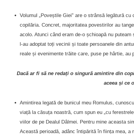
Volumul „Poveștile Giei” are o strânsă legătură cu c
copilăria. Concret, majoritatea povestirilor au tangen
acolo. Atunci când eram de-o șchioapă nu puteam 
l-au adoptat toți vecinii și toate persoanele din ant
reale și evenimente trăite care, puse pe hârtie, au
Dacă ar fi să ne redați o singură amintire din copi
aceea și ce o
Amintirea legată de bunicul meu Romulus, cunoscut
viață la căsuța noastră, cum spun eu „cu ferestrele 
viilor de pe Dealul Dâlmei. Pentru mine aceasta simbo
Această perioadă, adânc întipărită în ființa mea, a