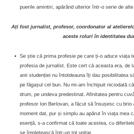
puerile amintiri, apărând ulterior într-o serie de alte 
Ați fost jurnalist, profesor, coordonator al atelierel
aceste roluri în identitatea 
Se știe că prima profesie pe care ți-o aduce viața
profesia de jurnalist. Este cert că aceasta era, de 
anii studenției nu întotdeauna îți dau posibilitatea s
pe făgașul cel bun. Nu mi-am închipuit niciodată că 
drum, pe undeva predestinat. Afinitatea pentru cuvâ
profesor Ion Berlovan, a făcut să însușesc cu brio 
moment dat, pur și simplu au apărut în viața mea ca
esență, s-a confirmat că toate acestea, cu diferitele
se împletească într-un tot unitar.