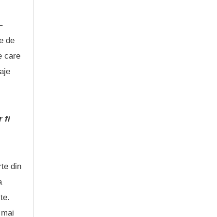
–
le de
e care
aje
 fi
te din
a
te.
 mai