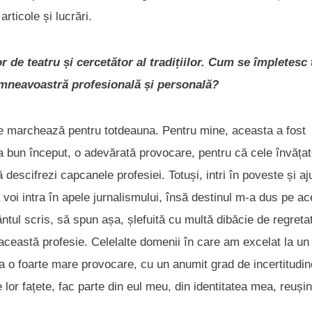
articole și lucrări.
or de teatru și cercetător al tradițiilor. Cum se împletesc
dumneavoastră profesională și personală?
 te marchează pentru totdeauna. Pentru mine, aceasta a fost
la bun început, o adevărată provocare, pentru că cele învățat
ă descifrezi capcanele profesiei. Totuși, intri în poveste și aj
voi intra în apele jurnalismului, însă destinul m-a dus pe ac
ntul scris, să spun așa, șlefuită cu multă dibăcie de regreta
această profesie. Celelalte domenii în care am excelat la un
 o foarte mare provocare, cu un anumit grad de incertitudin
 lor fațete, fac parte din eul meu, din identitatea mea, reuși