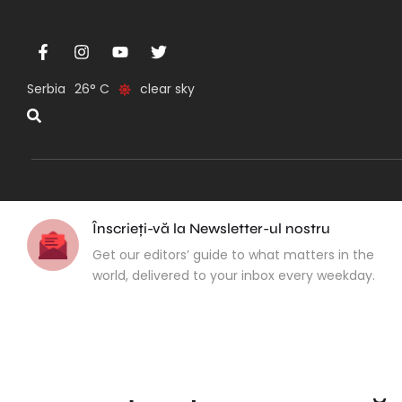
Serbia
26
clear sky
Înscrieți-vă la Newsletter-ul nostru
Get our editors’ guide to what matters in the
world, delivered to your inbox every weekday.