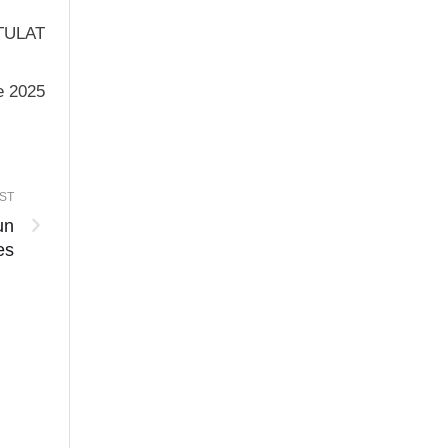
TULAT
ie 2025
ST
un
es