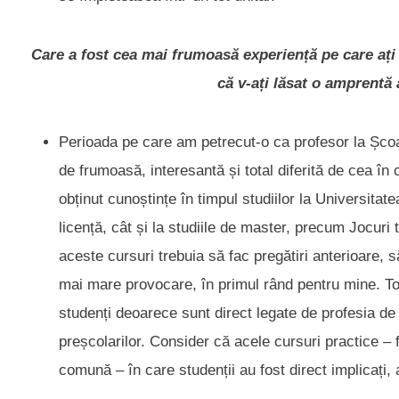
Care a fost cea mai frumoasă experiență pe care ați
că v-ați lăsat o amprent
Perioada pe care am petrecut-o ca profesor la Școal
de frumoasă, interesantă și total diferită de cea în
obținut cunoștințe în timpul studiilor la Universitate
licență, cât și la studiile de master, precum Jocuri t
aceste cursuri trebuia să fac pregătiri anterioare,
mai mare provocare, în primul rând pentru mine. Tot
studenți deoarece sunt direct legate de profesia de 
preșcolarilor. Consider că acele cursuri practice – f
comună – în care studenții au fost direct implicați, 