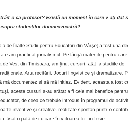
 trăit-o ca profesor? Există un moment în care v-ați dat
ă asupra studenților dumneavoastră?
a de Înalte Studii pentru Educatori din Vârșeț a fost una de
 care am practicat jurnalismul. Pe lângă materiile pentru car
a de Vest din Timișoara, am ținut cursuri, atât la studiile de
radiționale, Arta recitării, Jocuri lingvistice și dramatizare. 
 să mă documentez și să mă inițiez. Evident, aceasta a fost c
uși, aceste cursuri s-au arătat a fi cele mai benefice pentru
educator, de ceea ce trebuie introdus în programul de activit
oarte inventive și creative, realizate spontan printr-o contrib
au lăsat o pată de culoare în viitoarea lor profesie.