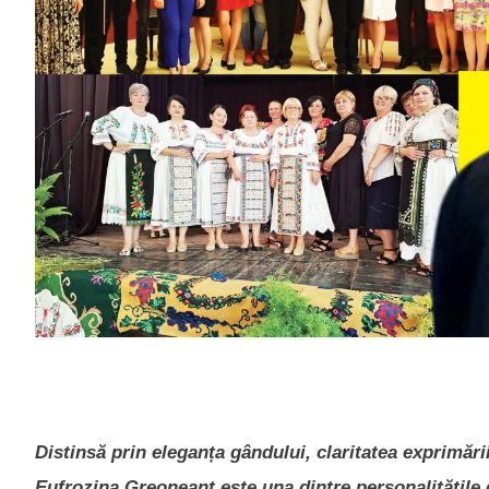
Distinsă prin eleganța gândului, claritatea exprimării
Eufrozina Greoneanț este una dintre personalitățile de