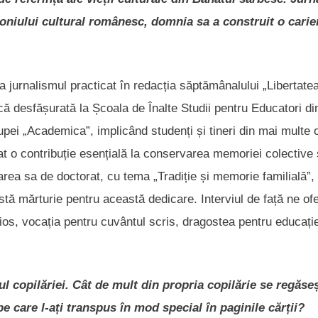
rimoniului cultural românesc, domnia sa a construit o carie
 jurnalismul practicat în redacția săptămânalului „Libertatea
ă desfășurată la Școala de Înalte Studii pentru Educatori di
rupei „Academica”, implicând studenți și tineri din mai multe 
t o contribuție esențială la conservarea memoriei colective 
crarea sa de doctorat, cu tema „Tradiție și memorie familială”,
stă mărturie pentru această dedicare. Interviul de față ne of
, vocația pentru cuvântul scris, dragostea pentru educație
l copilăriei. Cât de mult din propria copilărie se regăseș
care l-ați transpus în mod special în paginile cărții?