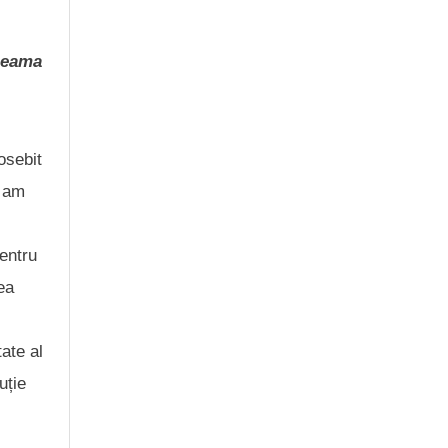
 seama
osebit
e am
Pentru
ea
ate al
uție