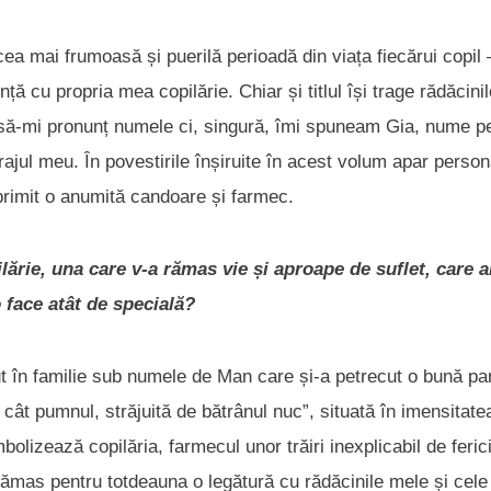
ea mai frumoasă și puerilă perioadă din viața fiecărui copil 
ță cu propria mea copilărie. Chiar și titlul își trage rădăcini
să-mi pronunț numele ci, singură, îmi spuneam Gia, nume p
urajul meu. În povestirile înșiruite în acest volum apar person
 primit o anumită candoare și farmec.
lărie, una care v-a rămas vie și aproape de suflet, care ar
 face atât de specială?
 în familie sub numele de Man care și-a petrecut o bună par
cât pumnul, străjuită de bătrânul nuc”, situată în imensitate
lizează copilăria, farmecul unor trăiri inexplicabil de ferici
 rămas pentru totdeauna o legătură cu rădăcinile mele și cele