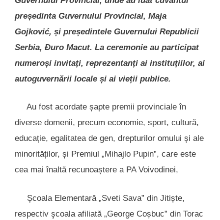
Guvernului Provincial, unde au luat cuvântul
președinta Guvernului Provincial, Maja
Gojković, și președintele Guvernului Republicii
Serbia, Đuro Macut. La ceremonie au participat
numeroși invitați, reprezentanți ai instituțiilor, ai
autoguvernării locale și ai vieții publice.
Au fost acordate șapte premii provinciale în
diverse domenii, precum economie, sport, cultură,
educație, egalitatea de gen, drepturilor omului și ale
minorităților, și Premiul „Mihajlo Pupin”, care este
cea mai înaltă recunoaștere a PA Voivodinei,
Școala Elementară „Sveti Sava” din Jitiște,
respectiv şcoala afiliată „George Coșbuc” din Torac