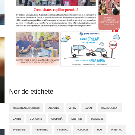
Nor de etichete
ALEGEREAEDITORULUI
ALIBUNAR
ARTĂ
BANAT
CALEIDOSCOP
CARTE
CONCURS
CULTURĂ
DESTINE
ECOLOGIE
EVENIMENT
FEATURED
FESTIVAL
FOLCLOR
HOT
INTERVIU