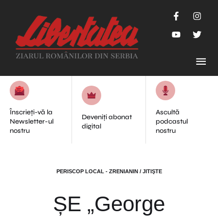
Înscrieți-vă la
Ascultă
Deveniți abonat
Newsletter-ul
podcastul
digital
nostru
nostru
PERISCOP LOCAL - ZRENIANIN / JITIŞTE
ȘE „George