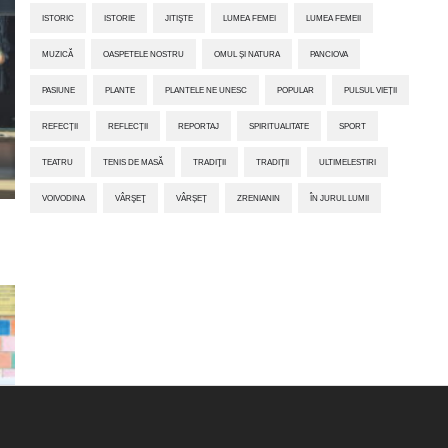
ISTORIC
ISTORIE
JITIŞTE
LUMEA FEMEI
LUMEA FEMEII
MUZICĂ
OASPETELE NOSTRU
OMUL ȘI NATURA
PANCIOVA
PASIUNE
PLANTE
PLANTELE NE UNESC
POPULAR
PULSUL VIEȚII
REFECȚII
REFLECȚII
REPORTAJ
SPIRITUALITATE
SPORT
TEATRU
TENIS DE MASĂ
TRADIŢII
TRADIȚII
ULTIMELESTIRI
VOIVODINA
VÂRŞEŢ
VÂRȘEȚ
ZRENIANIN
ÎN JURUL LUMII