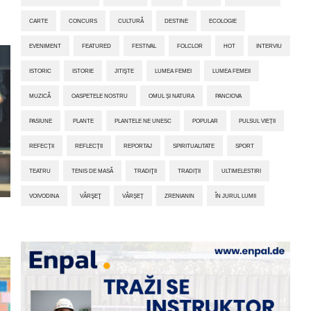
CARTE
CONCURS
CULTURĂ
DESTINE
ECOLOGIE
EVENIMENT
FEATURED
FESTIVAL
FOLCLOR
HOT
INTERVIU
ISTORIC
ISTORIE
JITIŞTE
LUMEA FEMEI
LUMEA FEMEII
MUZICĂ
OASPETELE NOSTRU
OMUL ȘI NATURA
PANCIOVA
PASIUNE
PLANTE
PLANTELE NE UNESC
POPULAR
PULSUL VIEȚII
REFECȚII
REFLECȚII
REPORTAJ
SPIRITUALITATE
SPORT
TEATRU
TENIS DE MASĂ
TRADIŢII
TRADIȚII
ULTIMELESTIRI
VOIVODINA
VÂRŞEŢ
VÂRȘEȚ
ZRENIANIN
ÎN JURUL LUMII