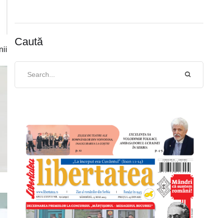
Caută
nii