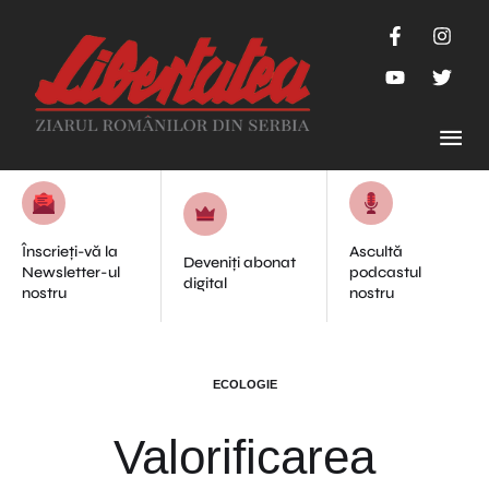
Înscrieți-vă la
Ascultă
Deveniți abonat
Newsletter-ul
podcastul
digital
nostru
nostru
ECOLOGIE
Valorificarea