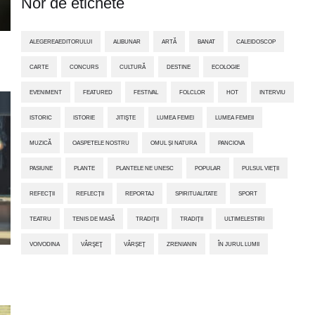
Nor de etichete
ALEGEREAEDITORULUI
ALIBUNAR
ARTĂ
BANAT
CALEIDOSCOP
CARTE
CONCURS
CULTURĂ
DESTINE
ECOLOGIE
EVENIMENT
FEATURED
FESTIVAL
FOLCLOR
HOT
INTERVIU
ISTORIC
ISTORIE
JITIŞTE
LUMEA FEMEI
LUMEA FEMEII
MUZICĂ
OASPETELE NOSTRU
OMUL ȘI NATURA
PANCIOVA
PASIUNE
PLANTE
PLANTELE NE UNESC
POPULAR
PULSUL VIEȚII
REFECȚII
REFLECȚII
REPORTAJ
SPIRITUALITATE
SPORT
TEATRU
TENIS DE MASĂ
TRADIŢII
TRADIȚII
ULTIMELESTIRI
VOIVODINA
VÂRŞEŢ
VÂRȘEȚ
ZRENIANIN
ÎN JURUL LUMII