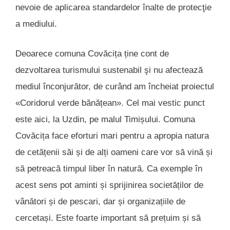
nevoie de aplicarea standardelor înalte de protecţie
a mediului.
Deoarece comuna Covăcița ține cont de
dezvoltarea turismului sustenabil şi nu afectează
mediul înconjurător, de curând am încheiat proiectul
«Coridorul verde bănățean». Cel mai vestic punct
este aici, la Uzdin, pe malul Timișului. Comuna
Covăcița face eforturi mari pentru a apropia natura
de cetățenii săi și de alți oameni care vor să vină și
să petreacă timpul liber în natură. Ca exemple în
acest sens pot aminti și sprijinirea societăților de
vânători și de pescari, dar și organizațiile de
cercetași. Este foarte important să prețuim și să