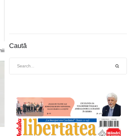
Caută
nii