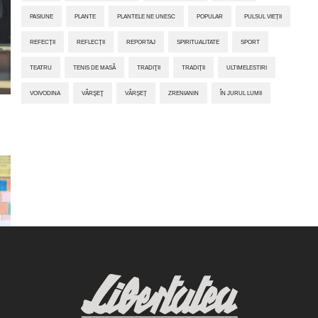
PASIUNE
PLANTE
PLANTELE NE UNESC
POPULAR
PULSUL VIEȚII
REFECȚII
REFLECȚII
REPORTAJ
SPIRITUALITATE
SPORT
TEATRU
TENIS DE MASĂ
TRADIŢII
TRADIȚII
ULTIMELESTIRI
VOIVODINA
VÂRŞEŢ
VÂRȘEȚ
ZRENIANIN
ÎN JURUL LUMII