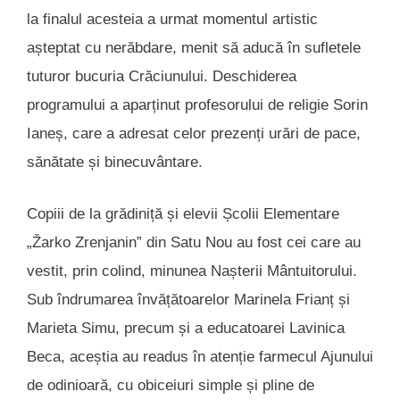
la finalul acesteia a urmat momentul artistic
așteptat cu nerăbdare, menit să aducă în sufletele
tuturor bucuria Crăciunului. Deschiderea
programului a aparținut profesorului de religie Sorin
Ianeș, care a adresat celor prezenți urări de pace,
sănătate și binecuvântare.
Copiii de la grădiniță și elevii Școlii Elementare
„Žarko Zrenjanin” din Satu Nou au fost cei care au
vestit, prin colind, minunea Nașterii Mântuitorului.
Sub îndrumarea învățătoarelor Marinela Frianț și
Marieta Simu, precum și a educatoarei Lavinica
Beca, aceștia au readus în atenție farmecul Ajunului
de odinioară, cu obiceiuri simple și pline de