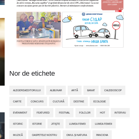
Nor de etichete
ALEGEREAEDITORULUI
ALIBUNAR
ARTĂ
BANAT
CALEIDOSCOP
CARTE
CONCURS
CULTURĂ
DESTINE
ECOLOGIE
EVENIMENT
FEATURED
FESTIVAL
FOLCLOR
HOT
INTERVIU
ISTORIC
ISTORIE
JITIŞTE
LUMEA FEMEI
LUMEA FEMEII
MUZICĂ
OASPETELE NOSTRU
OMUL ȘI NATURA
PANCIOVA