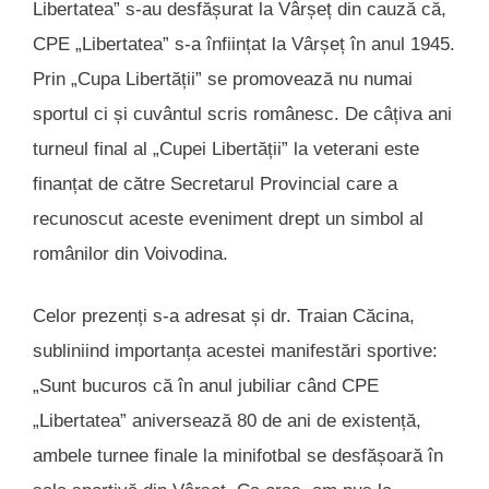
Libertatea” s-au desfășurat la Vârșeț din cauză că,
CPE „Libertatea” s-a înființat la Vârșeț în anul 1945.
Prin „Cupa Libertății” se promovează nu numai
sportul ci și cuvântul scris românesc. De câțiva ani
turneul final al „Cupei Libertății” la veterani este
finanțat de către Secretarul Provincial care a
recunoscut aceste eveniment drept un simbol al
românilor din Voivodina.
Celor prezenți s-a adresat și dr. Traian Căcina,
subliniind importanța acestei manifestări sportive:
„Sunt bucuros că în anul jubiliar când CPE
„Libertatea” aniversează 80 de ani de existență,
ambele turnee finale la minifotbal se desfășoară în