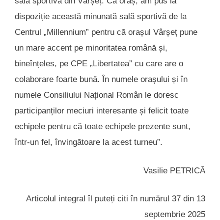
sala sportivă din Vârșeț. Ca oraș, am pus la
dispoziție această minunată sală sportivă de la
Centrul „Millennium” pentru că orașul Vârșeț pune
un mare accent pe minoritatea română și,
bineînțeles, pe CPE „Libertatea” cu care are o
colaborare foarte bună. În numele orașului și în
numele Consiliului Național Român le doresc
participanților meciuri interesante și felicit toate
echipele pentru că toate echipele prezente sunt,
într-un fel, învingătoare la acest turneu”.
Vasilie PETRICĂ
Articolul integral îl puteți citi în numărul 37 din 13
septembrie 2025