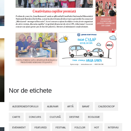
Nor de etichete
ALEGEREAEDITORULUI
ALIBUNAR
ARTĂ
BANAT
CALEIDOSCOP
CARTE
CONCURS
CULTURĂ
DESTINE
ECOLOGIE
EVENIMENT
FEATURED
FESTIVAL
FOLCLOR
HOT
INTERVIU