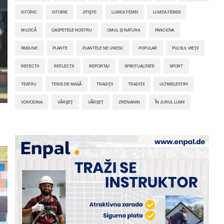
ISTORIC
ISTORIE
JITIŞTE
LUMEA FEMEI
LUMEA FEMEII
MUZICĂ
OASPETELE NOSTRU
OMUL ȘI NATURA
PANCIOVA
PASIUNE
PLANTE
PLANTELE NE UNESC
POPULAR
PULSUL VIEȚII
REFECȚII
REFLECȚII
REPORTAJ
SPIRITUALITATE
SPORT
TEATRU
TENIS DE MASĂ
TRADIŢII
TRADIȚII
ULTIMELESTIRI
VOIVODINA
VÂRŞEŢ
VÂRȘEȚ
ZRENIANIN
ÎN JURUL LUMII