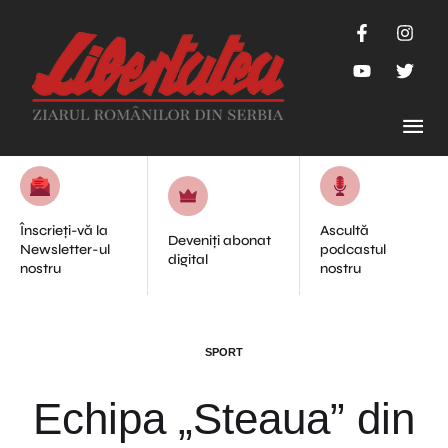
Înscrieți-vă la
Ascultă
Deveniți abonat
Newsletter-ul
podcastul
digital
nostru
nostru
SPORT
Echipa „Steaua” din