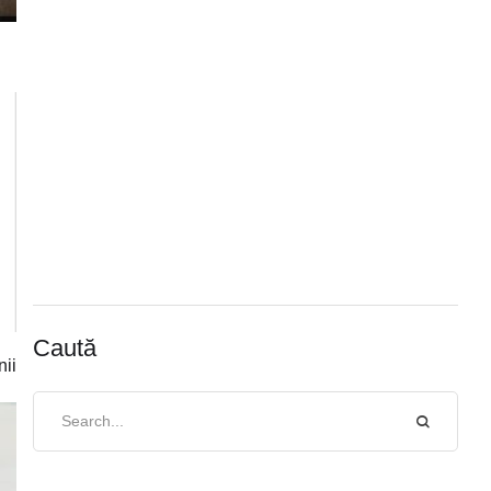
Caută
nii