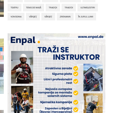
TEATRU
TENIS DE MASĂ
TRADIŢII
TRADIȚII
ULTIMELESTIRI
VOIVODINA
VÂRŞEŢ
VÂRȘEȚ
ZRENIANIN
ÎN JURUL LUMII