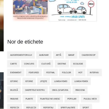
Nor de etichete
ALEGEREAEDITORULUI
ALIBUNAR
ARTĂ
BANAT
CALEIDOSCOP
CARTE
CONCURS
CULTURĂ
DESTINE
ECOLOGIE
EVENIMENT
FEATURED
FESTIVAL
FOLCLOR
HOT
INTERVIU
ISTORIC
ISTORIE
JITIŞTE
LUMEA FEMEI
LUMEA FEMEII
MUZICĂ
OASPETELE NOSTRU
OMUL ȘI NATURA
PANCIOVA
PASIUNE
PLANTE
PLANTELE NE UNESC
POPULAR
PULSUL VIEȚII
REFECȚII
REFLECȚII
REPORTAJ
SPIRITUALITATE
SPORT