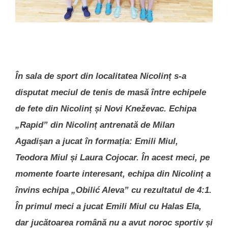
În sala de sport din localitatea Nicolinț s-a
disputat meciul de tenis de masă între echipele
de fete din Nicolinț și Novi Kneževac. Echipa
„Rapid” din Nicolinț antrenată de Milan
Agadișan a jucat în formația: Emili Miul,
Teodora Miul și Laura Cojocar. În acest meci, pe
momente foarte interesant, echipa din Nicolinț a
învins echipa „Obilić Aleva” cu rezultatul de 4:1.
În primul meci a jucat Emili Miul cu Halas Ela,
dar jucătoarea română nu a avut noroc sportiv și