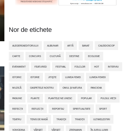
Nor de etichete
ALEGEREAEDITORULUI
ALIBUNAR
ARTĂ
BANAT
CALEIDOSCOP
CARTE
CONCURS
CULTURĂ
DESTINE
ECOLOGIE
EVENIMENT
FEATURED
FESTIVAL
FOLCLOR
HOT
INTERVIU
ISTORIC
ISTORIE
JITIŞTE
LUMEA FEMEI
LUMEA FEMEII
MUZICĂ
OASPETELE NOSTRU
OMUL ȘI NATURA
PANCIOVA
PASIUNE
PLANTE
PLANTELE NE UNESC
POPULAR
PULSUL VIEȚII
REFECȚII
REFLECȚII
REPORTAJ
SPIRITUALITATE
SPORT
TEATRU
TENIS DE MASĂ
TRADIŢII
TRADIȚII
ULTIMELESTIRI
VOIVODINA
VÂRŞEŢ
VÂRȘEȚ
ZRENIANIN
ÎN JURUL LUMII