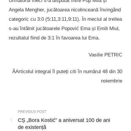
Următorul meci s-a disputat între Pop Mila și
Angela Mengher, jucătoarea nicolinceană învingând
categoric cu 3:0 (5:11,3:11,9:11). În meciul al treilea
s-au întâlnit jucătoarele Popović Ema și Emili Miul,
rezultatul fiind de 3:1 în favoarea lui Ema.
Vasilie PETRIC
ĂArticolul integral îl puteți citi în numărul 48 din 30
noiembrie
PREVIOUS POST
CȘ „Bora Kostić” a aniversat 100 de ani
de existență