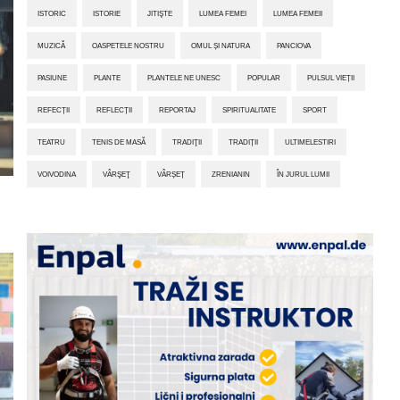
ISTORIC
ISTORIE
JITIŞTE
LUMEA FEMEI
LUMEA FEMEII
MUZICĂ
OASPETELE NOSTRU
OMUL ȘI NATURA
PANCIOVA
PASIUNE
PLANTE
PLANTELE NE UNESC
POPULAR
PULSUL VIEȚII
REFECȚII
REFLECȚII
REPORTAJ
SPIRITUALITATE
SPORT
TEATRU
TENIS DE MASĂ
TRADIŢII
TRADIȚII
ULTIMELESTIRI
VOIVODINA
VÂRŞEŢ
VÂRȘEȚ
ZRENIANIN
ÎN JURUL LUMII