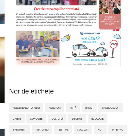
Nor de etichete
ALEGEREAEDITORULUI
ALIBUNAR
ARTĂ
BANAT
CALEIDOSCOP
CARTE
CONCURS
CULTURĂ
DESTINE
ECOLOGIE
EVENIMENT
FEATURED
FESTIVAL
FOLCLOR
HOT
INTERVIU