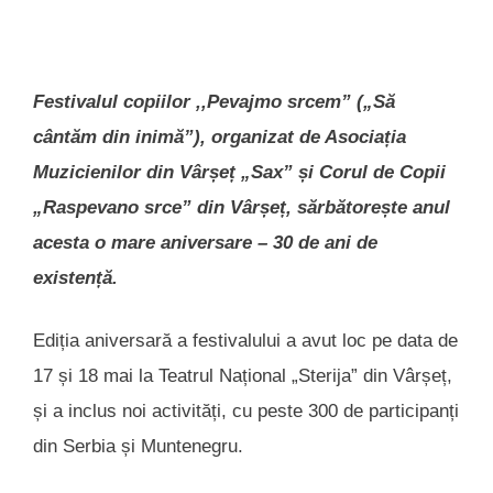
Festivalul copiilor ,,Pevajmo srcem” („Să
cântăm din inimă”), organizat de Asociația
Muzicienilor din Vârșeț „Sax” și Corul de Copii
„Raspevano srce” din Vârșeț, sărbătorește anul
acesta o mare aniversare – 30 de ani de
existență.
Ediția aniversară a festivalului a avut loc pe data de
17 și 18 mai la Teatrul Național „Sterija” din Vârșeț,
și a inclus noi activități, cu peste 300 de participanți
din Serbia și Muntenegru.