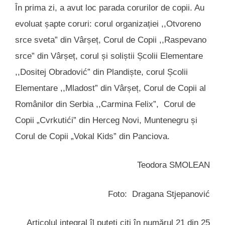
În prima zi, a avut loc parada corurilor de copii. Au
evoluat șapte coruri: corul organizației ,,Otvoreno
srce sveta” din Vârșeț, Corul de Copii ,,Raspevano
srce” din Vârșeț, corul și soliștii Școlii Elementare
,,Dositej Obradović” din Plandiște, corul Școlii
Elementare ,,Mladost” din Vârșeț, Corul de Copii al
Românilor din Serbia ,,Carmina Felix”, Corul de
Copii „Cvrkutići” din Herceg Novi, Muntenegru și
Corul de Copii „Vokal Kids” din Panciova.
Teodora SMOLEAN
Foto: Dragana Stjepanović
Articolul integral îl puteți citi în numărul 21 din 25