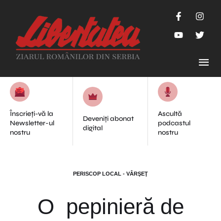
Înscrieți-vă la
Ascultă
Deveniți abonat
Newsletter-ul
podcastul
digital
nostru
nostru
PERISCOP LOCAL - VÂRŞEŢ
O pepinieră de