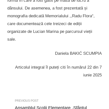
forma în care a fost găsit pe masa de lucru a
dânsului. De asemenea, a fost prezentată și
monografia dedicată Memorialului ,,Radu Flora“,
care documentează cele treizeci de ediții
organizate de Lucian Marina pe parcursul vieții
sale.
Daniela BAKIĆ SCUMPIA
Articolul integral îl puteți citi în numărul 22 din 7
iunie 2025
PREVIOUS POST
Ansamblul Școlii Elementare „Sfântul