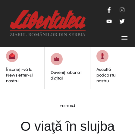
Înscrieți-vă la
Ascultă
Deveniți abonat
Newsletter-ul
podcastul
digital
nostru
nostru
CULTURĂ
O viaţă în slujba