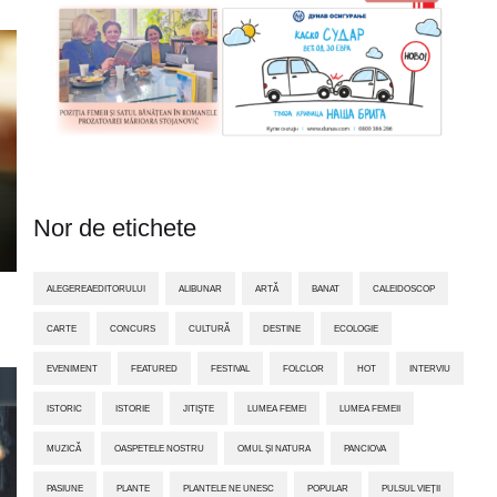
Nor de etichete
ALEGEREAEDITORULUI
ALIBUNAR
ARTĂ
BANAT
CALEIDOSCOP
CARTE
CONCURS
CULTURĂ
DESTINE
ECOLOGIE
EVENIMENT
FEATURED
FESTIVAL
FOLCLOR
HOT
INTERVIU
ISTORIC
ISTORIE
JITIŞTE
LUMEA FEMEI
LUMEA FEMEII
MUZICĂ
OASPETELE NOSTRU
OMUL ȘI NATURA
PANCIOVA
PASIUNE
PLANTE
PLANTELE NE UNESC
POPULAR
PULSUL VIEȚII