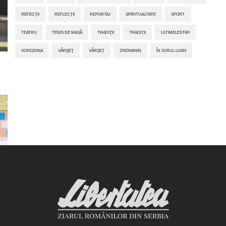
REFECȚII
REFLECȚII
REPORTAJ
SPIRITUALITATE
SPORT
TEATRU
TENIS DE MASĂ
TRADIŢII
TRADIȚII
ULTIMELESTIRI
VOIVODINA
VÂRŞEŢ
VÂRȘEȚ
ZRENIANIN
ÎN JURUL LUMII