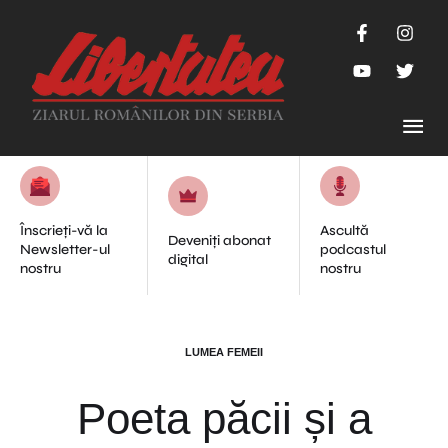
Înscrieți-vă la
Ascultă
Deveniți abonat
Newsletter-ul
podcastul
digital
nostru
nostru
LUMEA FEMEII
Poeta păcii și a