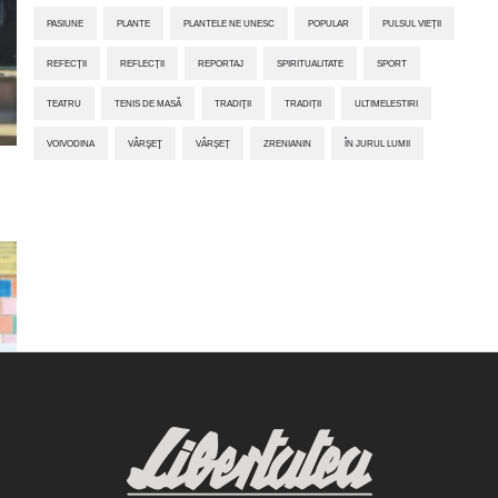
PASIUNE
PLANTE
PLANTELE NE UNESC
POPULAR
PULSUL VIEȚII
REFECȚII
REFLECȚII
REPORTAJ
SPIRITUALITATE
SPORT
TEATRU
TENIS DE MASĂ
TRADIŢII
TRADIȚII
ULTIMELESTIRI
VOIVODINA
VÂRŞEŢ
VÂRȘEȚ
ZRENIANIN
ÎN JURUL LUMII