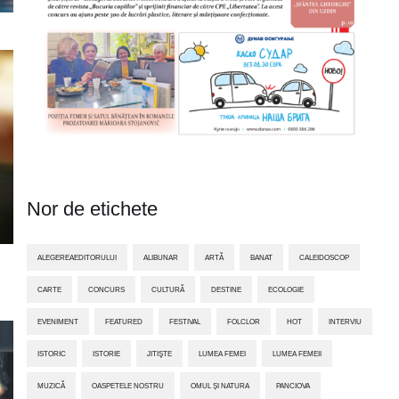
Nor de etichete
ALEGEREAEDITORULUI
ALIBUNAR
ARTĂ
BANAT
CALEIDOSCOP
CARTE
CONCURS
CULTURĂ
DESTINE
ECOLOGIE
EVENIMENT
FEATURED
FESTIVAL
FOLCLOR
HOT
INTERVIU
ISTORIC
ISTORIE
JITIŞTE
LUMEA FEMEI
LUMEA FEMEII
MUZICĂ
OASPETELE NOSTRU
OMUL ȘI NATURA
PANCIOVA