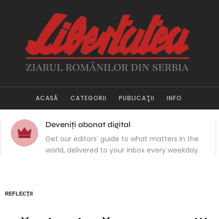
ACASĂ
CATEGORII
PUBLICAŢII
INFO
Deveniți abonat digital
Get our editors’ guide to what matters in the
world, delivered to your inbox every weekday.
REFLECŢII