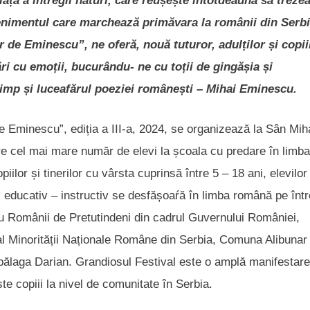
iață a întregii naturi, care reușește întotdeauna să treze
evenimentul care marchează primăvara la românii din Serbi
 de Eminescu”, ne oferă, nouă tuturor, adulților și copii
ri cu emoții, bucurându- ne cu toții de gingășia și
timp și luceafărul poeziei românești – Mihai Eminescu.
de Eminescu”, ediția a III-a, 2024, se organizează la Sân Mih
re cel mai mare număr de elevi la școala cu predare în limba
ilor și tinerilor cu vârsta cuprinsă între 5 – 18 ani, elevilor
l educativ – instructiv se desfășoaŕă în limba română pe înt
tru Românii de Pretutindeni din cadrul Guvernului României,
l al Minorității Naționale Române din Serbia, Comuna Alibunar 
ăpălaga Darian. Grandiosul Festival este o amplă manifestare
te copiii la nivel de comunitate în Serbia.