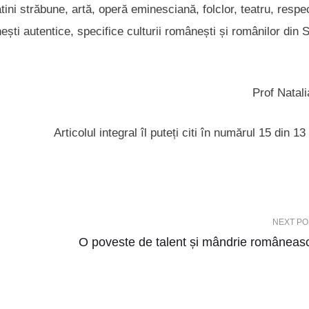
ini străbune, artă, operă eminesciană, folclor, teatru, respe
ști autentice, specifice culturii românești și românilor din S
Prof Natali
Articolul integral îl puteți citi în numărul 15 din 13 
NEXT PO
O poveste de talent și mândrie româneas