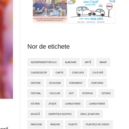
Nor de etichete
ALEGEREAEDITORULUI
ALIBUNAR
ARTĂ
BANAT
CALEIDOSCOP
CARTE
CONCURS
CULTURĂ
DESTINE
ECOLOGIE
EVENIMENT
FEATURED
FESTIVAL
FOLCLOR
HOT
INTERVIU
ISTORIC
ISTORIE
JITIŞTE
LUMEA FEMEI
LUMEA FEMEII
MUZICĂ
OASPETELE NOSTRU
OMUL ȘI NATURA
PANCIOVA
PASIUNE
PLANTE
PLANTELE NE UNESC