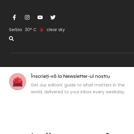
Serbia
30
clear sky
Înscrieți-vă la Newsletter-ul nostru
Get our editors’ guide to what matters in the
world, delivered to your inbox every weekday.