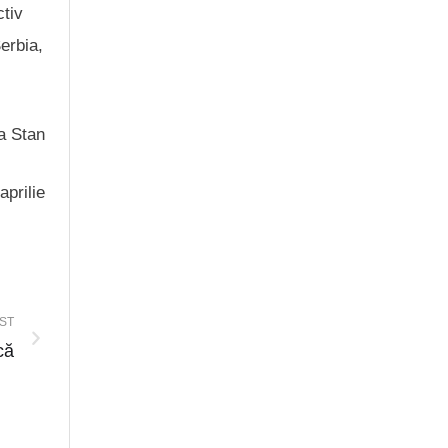
ctiv
erbia,
a Stan
aprilie
ST
că