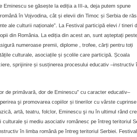
de Eminescu se găsește la ediția a III-a, deja putem spune
 română în Vojvodina, cât și elevii din Timoc și Serbia de răs
le culturii naționale”. La Festival participă elevi / tineri d
pii din România. La ediția din acest an, sunt așteptați pest
 asigură numeroase premii, diplome , trofee, cărți pentru toți
ățile culturale, asociațile și școlile care participă. Școala
iere, sprijinire și susținerea procesului educativ –instructiv 
 „Dor de primăvară, dor de Eminescu” cu caracter educativ–
coperirea şi promovarea copiilor și tinerilor cu vârste cuprinse
muzică, artă, teatru, folclor, Eminescu şi nu în ultimul rând cr
ți culturale și mediu asociativ românesc pe întreg teritoriul S
structiv în limba română pe întreg teritoriul Serbiei. Festival