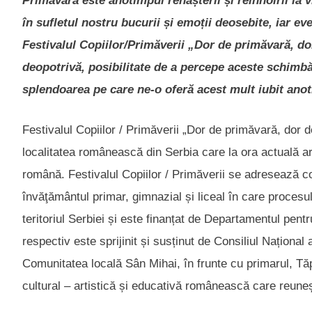
Primăvara este anotimpul renașterii și reînnoirii la v
în sufletul nostru bucurii și emoții deosebite, iar 
Festivalul Copiilor/Primăverii „Dor de primăvară, dor
deopotrivă, posibilitate de a percepe aceste schimbă
splendoarea pe care ne-o oferă acest mult iubit ano
Festivalul Copiilor / Primăverii „Dor de primăvară, dor 
localitatea românească din Serbia care la ora actuală a
română. Festivalul Copiilor / Primăverii se adresează copi
învăţământul primar, gimnazial și liceal în care procesu
teritoriul Serbiei și este finanțat de Departamentul pen
respectiv este sprijinit și susținut de Consiliul Naționa
Comunitatea locală Sân Mihai, în frunte cu primarul, T
cultural – artistică și educativă românească care reuneș