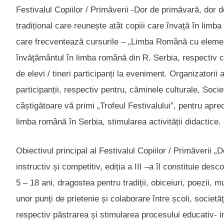
Festivalul Copiilor / Primăverii -Dor de primăvară, dor 
tradițional care reunește atât copiii care învață în limba
care frecventează cursurile – „Limba Română cu elemente a
învăţământul în limba română din R. Serbia, respectiv co
de elevi / tineri participanți la eveniment. Organizatorii
participanții, respectiv pentru, căminele culturale, Societ
câștigătoare vă primi „Trofeul Festivalului”, pentru aprec
limba română în Serbia, stimularea activității didactice.
Obiectivul principal al Festivalul Copiilor / Primăverii
instructiv și competitiv, ediția a III –a îl constituie des
5 – 18 ani, dragostea pentru tradiții, obiceiuri, poezii, 
unor punți de prietenie și colaborare între școli, societă
respectiv păstrarea și stimularea procesului educativ- in