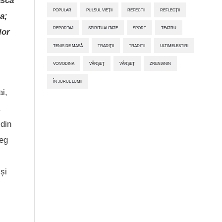
ască
POPULAR
PULSUL VIEȚII
REFECȚII
REFLECȚII
a;
REPORTAJ
SPIRITUALITATE
SPORT
TEATRU
lor
TENIS DE MASĂ
TRADIŢII
TRADIȚII
ULTIMELESTIRI
VOIVODINA
VÂRŞEŢ
VÂRȘEȚ
ZRENIANIN
ÎN JURUL LUMII
ai,
 din
reg
și