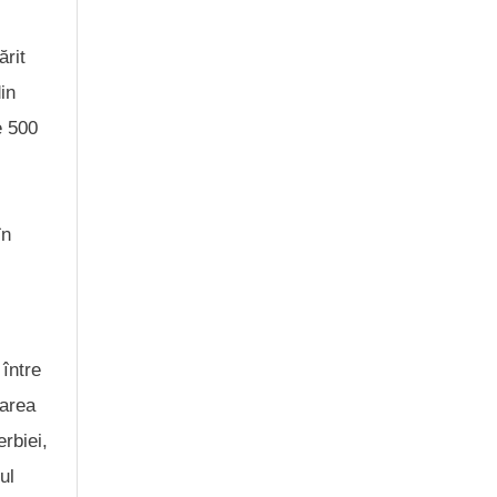
ărit
in
e 500
în
 între
earea
erbiei,
ul