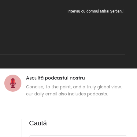
Interviu cu domnul Mihai Șerban, la încheierea 
Ascultă podcastul nostru
Concise, to the point, and a truly global view,
our daily email also includes podcasts.
Caută