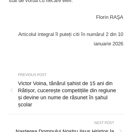
stat de vorbă cu fiecare elev.
Florin RAŞA
Articolul integral îl puteți citi în numărul 2 din 10
ianuarie 2026
PREVIOUS POST
Victor Voina, tânărul șahist de 15 ani din
Râtișor, cucerește competițiile din regiune
și devine un nume de răsunet în șahul
școlar
NEXT POST
Nașterea Domnului Nostru Iisus Hristos la