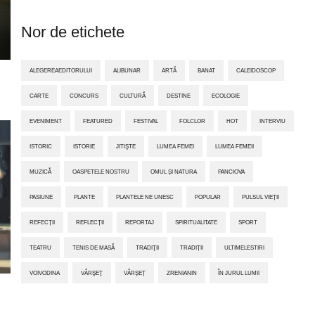
Nor de etichete
ALEGEREAEDITORULUI
ALIBUNAR
ARTĂ
BANAT
CALEIDOSCOP
CARTE
CONCURS
CULTURĂ
DESTINE
ECOLOGIE
EVENIMENT
FEATURED
FESTIVAL
FOLCLOR
HOT
INTERVIU
ISTORIC
ISTORIE
JITIŞTE
LUMEA FEMEI
LUMEA FEMEII
MUZICĂ
OASPETELE NOSTRU
OMUL ȘI NATURA
PANCIOVA
PASIUNE
PLANTE
PLANTELE NE UNESC
POPULAR
PULSUL VIEȚII
REFECȚII
REFLECȚII
REPORTAJ
SPIRITUALITATE
SPORT
TEATRU
TENIS DE MASĂ
TRADIŢII
TRADIȚII
ULTIMELESTIRI
VOIVODINA
VÂRŞEŢ
VÂRȘEȚ
ZRENIANIN
ÎN JURUL LUMII