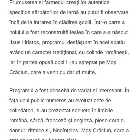
Frumusețea și farmecul creațiilor autentice
specifice sărbătorilor de iarnă au putut fi observate
încă de la intrarea în clădirea școlii. Într-o parte a
holului a fost reconstruită ieslea în care s-a născut
Iisus Hristos, programul desfășurat în acel spațiu
având un caracter tradițional, cu colinde românești,
iar în partea opusă copiii l-au așteptat pe Moș
Crăciun, care a venit cu daruri multe.
Programul a fost deosebit de variat și interesant. În
fața unui public numeros au evoluat cete de
colindători, s-au prezentat scenete în limbile
română, sârbă, franceză și engleză, piese corale,
dansuri ritmice și, bineînțeles, Moș Crăciun, care a