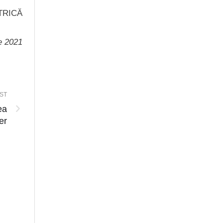
ETRICĂ
ie 2021
ST
ea
er