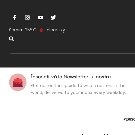
Serbia
25
clear sky
Înscrieți-vă la Newsletter-ul nostru
Get our editors’ guide to what matters in the
world, delivered to your inbox every weekday.
PERIS