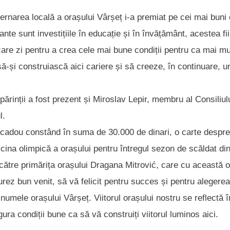
vernarea locală a orașului Vârșeț i-a premiat pe cei mai buni 
te sunt investițiile în educație și în învățământ, acestea fii
ecare zi pentru a crea cele mai bune condiții pentru ca mai mu
să-și construiască aici cariere și să creeze, în continuare, u
părinții a fost prezent și Miroslav Lepir, membru al Consiliul
l.
i cadou constând în suma de 30.000 de dinari, o carte despre
cina olimpică a orașului pentru întregul sezon de scăldat di
 către primărița orașului Dragana Mitrović, care cu această 
urez bun venit, să vă felicit pentru succes și pentru alegere
numele orașului Vârșeț. Viitorul orașului nostru se reflectă î
gura condiții bune ca să vă construiți viitorul luminos aici.