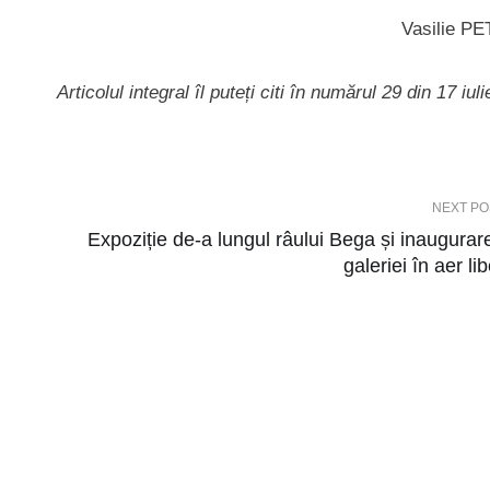
Vasilie P
Articolul integral îl puteți citi în numărul 29 din 17 iul
NEXT PO
Expoziție de-a lungul râului Bega și inaugurar
galeriei în aer lib