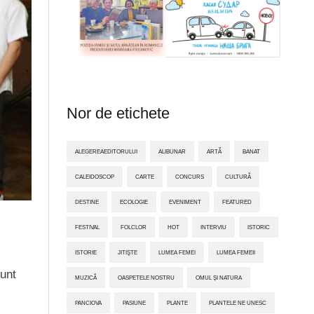
Nor de etichete
ALEGEREAEDITORULUI
ALIBUNAR
ARTĂ
BANAT
CALEIDOSCOP
CARTE
CONCURS
CULTURĂ
DESTINE
ECOLOGIE
EVENIMENT
FEATURED
FESTIVAL
FOLCLOR
HOT
INTERVIU
ISTORIC
ISTORIE
JITIŞTE
LUMEA FEMEI
LUMEA FEMEII
sunt
MUZICĂ
OASPETELE NOSTRU
OMUL ȘI NATURA
PANCIOVA
PASIUNE
PLANTE
PLANTELE NE UNESC