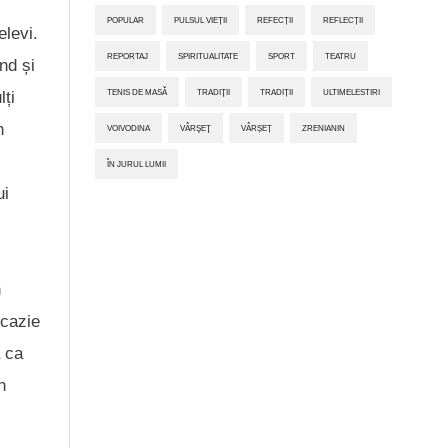
POPULAR
PULSUL VIEȚII
REFECȚII
REFLECȚII
elevi.
REPORTAJ
SPIRITUALITATE
SPORT
TEATRU
nd și
TENIS DE MASĂ
TRADIŢII
TRADIȚII
ULTIMELESTIRI
lți
n
VOIVODINA
VÂRŞEŢ
VÂRȘEȚ
ZRENIANIN
ÎN JURUL LUMII
ui
n
ocazie
a ca
n