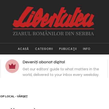
ACASĂ
CATEGORII
PUBLICAŢII
INFO
Deveniți abonat digital
Get our editors’ guide to what matters in the
world, delivered to your inbox every weekday.
COP LOCAL - VÂRŞEŢ