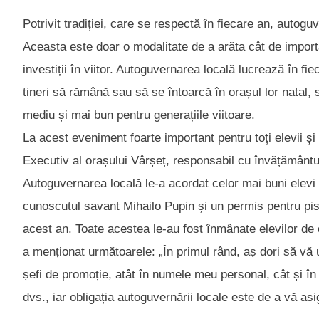
Potrivit tradiției, care se respectă în fiecare an, autogu
Aceasta este doar o modalitate de a arăta cât de importan
investiții în viitor. Autoguvernarea locală lucrează în fi
tineri să rămână sau să se întoarcă în orașul lor natal, 
mediu și mai bun pentru generațiile viitoare.
La acest eveniment foarte important pentru toți elevii și 
Executiv al orașului Vârșeț, responsabil cu învățământu
Autoguvernarea locală le-a acordat celor mai buni elev
cunoscutul savant Mihailo Pupin și un permis pentru pis
acest an. Toate acestea le-au fost înmânate elevilor de
a menționat următoarele: „În primul rând, aș dori să vă 
șefi de promoție, atât în numele meu personal, cât și în 
dvs., iar obligația autoguvernării locale este de a vă asi