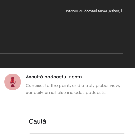
Interviu cu domnul Mihai Șerban, la încheierea m
Ascultă podcastul nostru
Concise, to the point, and a truly global view,
our daily email also includes podcasts.
Caută